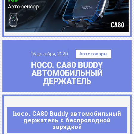
16 декабря, 2020
Автотовары
HOCO. CA80 BUDDY
АВТОМОБИЛЬНЫЙ
ДЕРЖАТЕЛЬ
hoco.
CA80 Buddy автомобильный
держатель с беспроводной
зарядкой