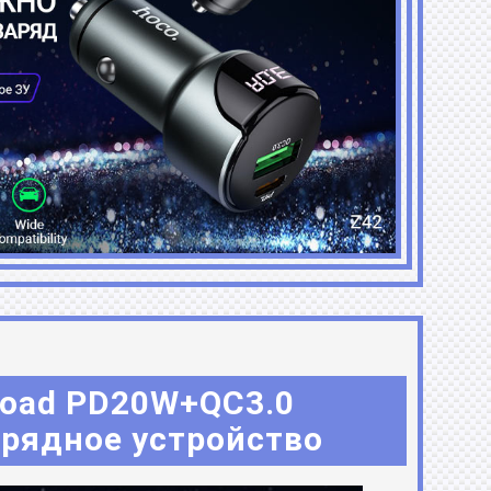
 road PD20W+QC3.0
рядное устройство