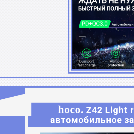
hoco.
Z42 Light
автомобильное за