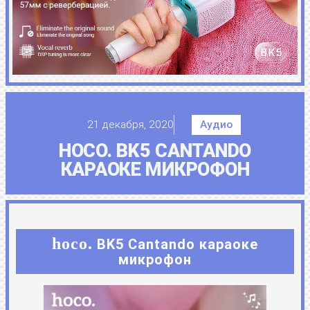
21 декабря, 2020
Аудио
HOCO. BK5 CANTANDO
КАРАОКЕ МИКРОФОН
hoco.
BK5 Cantando караоке
микрофон