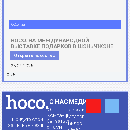
События
HOCO. НА МЕЖДУНАРОДНОЙ
ВЫСТАВКЕ ПОДАРКОВ В ШЭНЬЧЖЭНЕ
Открыть новость »
25.04.2025
Y
F
О НАС
МЕДИА
О
Новости
o
a
компании
Каталог
Найдите свои
Связаться
Видео
защитные чехлы,
с нами
канал