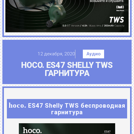
12 декабря, 2020
Аудио
HOCO. ES47 SHELLY TWS
ГАРНИТУРА
hoco.
ES47 Shelly TWS беспроводная
гарнитура