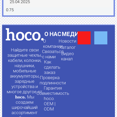
25.04.2025
Y
F
О НАС
МЕДИА
О
Новости
o
a
компании
Каталог
Найдите свои
Связаться
Видео
защитные чехлы,
с нами
канал
u
c
кабели, колонки,
Как
наушники,
сделать
мобильные
t
e
заказ
аккумуляторы,
Проверка
зарядные
подлинности
u
b
устройства и
Гарантия
многое другое от
Совместимость
hoco.
Мы
b
o
hoco.
создаем
OEM |
широчайший
ODM
e
o
ассортимент