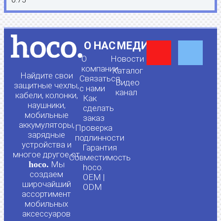
Y
F
О НАС
МЕДИА
О
Новости
o
a
компании
Каталог
Найдите свои
Связаться
Видео
защитные чехлы,
с нами
канал
u
c
кабели, колонки,
Как
наушники,
сделать
мобильные
t
e
заказ
аккумуляторы,
Проверка
зарядные
подлинности
u
b
устройства и
Гарантия
многое другое от
Совместимость
hoco.
Мы
b
o
hoco.
создаем
OEM |
широчайший
ODM
e
o
ассортимент
мобильных
аксессуаров