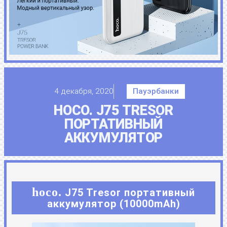
4 декабря, 2020
Пауэрбанки
HOCO. J75 TRESOR
ПОРТАТИВНЫЙ
АККУМУЛЯТОР
hoco.
J75 Tresor портативный
аккумулятор (10000mAh)