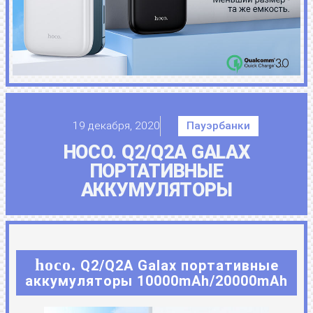
19 декабря, 2020
Пауэрбанки
HOCO. Q2/Q2A GALAX
ПОРТАТИВНЫЕ
АККУМУЛЯТОРЫ
hoco.
Q2/Q2A Galax портативные
аккумуляторы 10000mAh/20000mAh