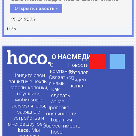
Открыть новость »
25.04.2025
Y
F
О НАС
МЕДИА
О
Новости
o
a
компании
Каталог
Найдите свои
Связаться
Видео
защитные чехлы,
с нами
канал
u
c
кабели, колонки,
Как
наушники,
сделать
мобильные
t
e
заказ
аккумуляторы,
Проверка
зарядные
подлинности
u
b
устройства и
Гарантия
многое другое от
Совместимость
hoco.
Мы
hoco.
создаем