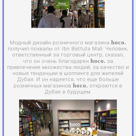
hoco.
Модный дизайн розничного магазина
получил похвалы от Ibn Battuta Mall. Человек,
ответственный за торговый центр, сказал,
hoco.
что он очень благодарен
за
привлечение множества людей, за качество и
новые тенденции в шоппинге для жителей
Дубая. И он надеется, что еще больше
hoco.
розничных магазинов
откроются в
Дубае в будущем.