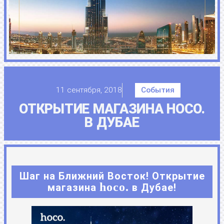
11 сентября, 2018
События
ОТКРЫТИЕ МАГАЗИНА HOCO.
В ДУБАЕ
Шаг на Ближний Восток! Открытие
hoco.
магазина
в Дубае!