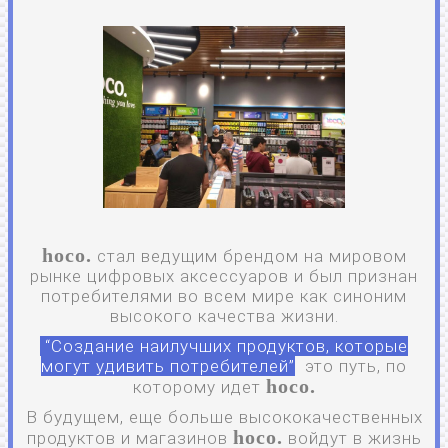
hoco.
стал ведущим брендом на мировом
рынке цифровых аксессуаров и был признан
потребителями во всем мире как синоним
высокого качества жизни.
“Создание наилучших продуктов, которые
могут удивить потребителей”
это путь, по
hoco.
которому идет
В будущем, еще больше высококачественных
hoco.
продуктов и магазинов
войдут в жизнь