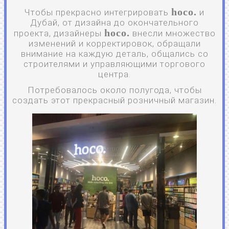
hoco.
Чтобы прекрасно интегрировать
и
Дубай, от дизайна до окончательного
hoco.
проекта, дизайнеры
внесли множество
изменений и корректировок, обращали
внимание на каждую деталь, общались со
строителями и управляющими торгового
центра.
Потребовалось около полугода, чтобы
создать этот прекрасный розничный магазин.