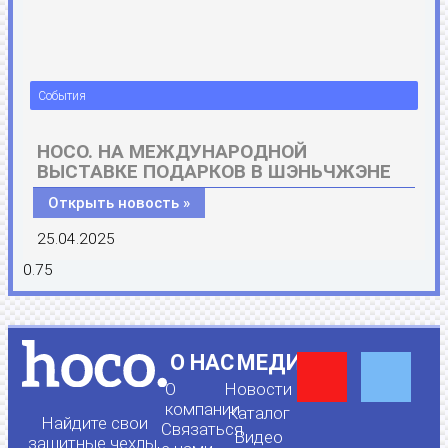
События
HOCO. НА МЕЖДУНАРОДНОЙ
ВЫСТАВКЕ ПОДАРКОВ В ШЭНЬЧЖЭНЕ
Открыть новость »
25.04.2025
Y
F
О НАС
МЕДИА
О
Новости
o
a
компании
Каталог
Найдите свои
Связаться
Видео
защитные чехлы,