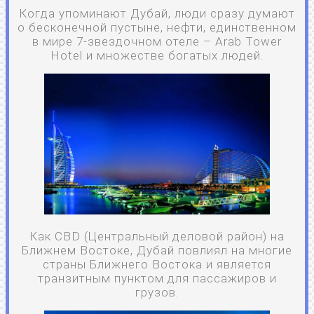
Когда упоминают Дубай, люди сразу думают
о бесконечной пустыне, нефти, единственном
в мире 7-звездочном отеле – Arab Tower
Hotel и множестве богатых людей.
Как CBD (Центральный деловой район) на
Ближнем Востоке, Дубай повлиял на многие
страны Ближнего Востока и является
транзитным пунктом для пассажиров и
грузов.