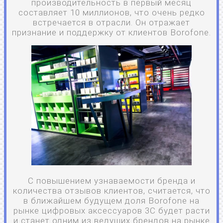
производительность в первый месяц
составляет 10 миллионов, что очень редко
встречается в отрасли. Он отражает
признание и поддержку от клиентов Borofone.
С повышением узнаваемости бренда и
количества отзывов клиентов, считается, что
в ближайшем будущем доля Borofone на
рынке цифровых аксессуаров 3C будет расти
и станет одним из ведущих брендов на рынке