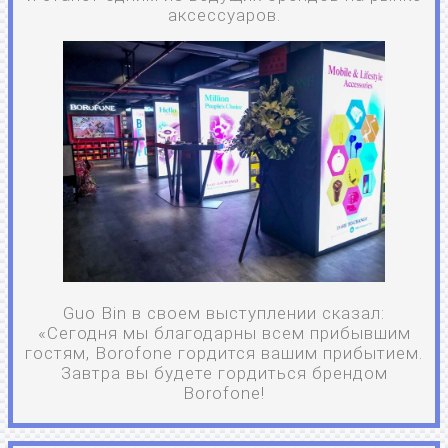
аксессуаров.
Guo Bin в своем выступлении сказал:
«Сегодня мы благодарны всем прибывшим
гостям, Borofone гордится вашим прибытием.
Завтра вы будете гордиться брендом
Borofone!