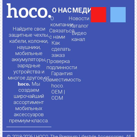
Y
F
О НАС
МЕДИА
О
Новости
o
a
компании
Каталог
Найдите свои
Связаться
Видео
защитные чехлы,
с нами
канал
u
c
кабели, колонки,
Как
наушники,
сделать
мобильные
t
e
заказ
аккумуляторы,
Проверка
зарядные
подлинности
u
b
устройства и
Гарантия
многое другое от
Совместимость
hoco.
Мы
b
o
hoco.
создаем
OEM |
широчайший
ODM
e
o
ассортимент
мобильных
аксессуаров
k
премиум-класса.
-
© 2018-2026 | HOCO. The Premium Lifestyle Accessories. All