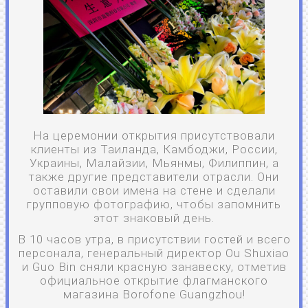
На церемонии открытия присутствовали
клиенты из Таиланда, Камбоджи, России,
Украины, Малайзии, Мьянмы, Филиппин, а
также другие представители отрасли. Они
оставили свои имена на стене и сделали
групповую фотографию, чтобы запомнить
этот знаковый день.
В 10 часов утра, в присутствии гостей и всего
персонала, генеральный директор Ou Shuxiao
и Guo Bin сняли красную занавеску, отметив
официальное открытие флагманского
магазина Borofone Guangzhou!