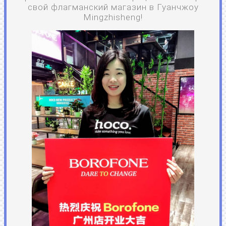
свой флагманский магазин в Гуанчжоу
Mingzhisheng!