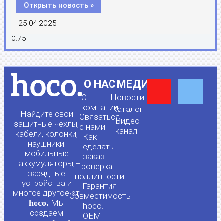
Открыть новость »
25.04.2025
Y
F
О НАС
МЕДИА
О
Новости
o
a
компании
Каталог
Найдите свои
Связаться
Видео
защитные чехлы,
с нами
канал
u
c
кабели, колонки,
Как
наушники,
сделать
мобильные
t
e
заказ
аккумуляторы,
Проверка
зарядные
подлинности
u
b
устройства и
Гарантия
многое другое от
Совместимость
hoco.
Мы
b
o
hoco.
создаем
OEM |