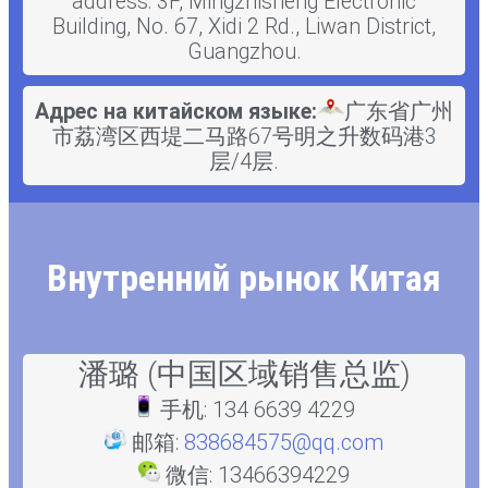
address: 3F, Mingzhisheng Electronic
Building, No. 67, Xidi 2 Rd., Liwan District,
Guangzhou.
Адрес на китайском языке:
广东省广州
市荔湾区西堤二马路67号明之升数码港3
层/4层.
Внутренний рынок Китая
潘璐 (中国区域销售总监)
手机: 134 6639 4229
邮箱:
838684575@qq.com
微信: 13466394229