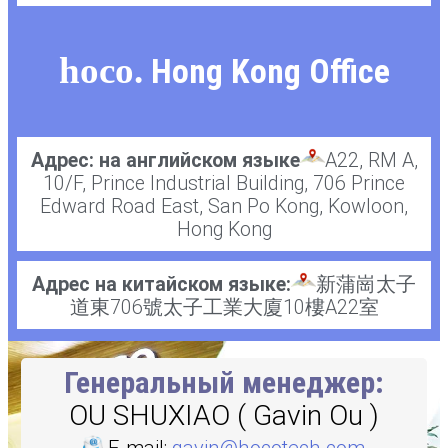
hoco.
Hong Kong Office
Адрес: на английском языке
A22, RM A,
10/F, Prince Industrial Building, 706 Prince
Edward Road East, San Po Kong, Kowloon,
Hong Kong
Адрес на китайском языке:
新蒲崗太子
道東706號太子工業大廈10樓A22室
Генеральный менеджер:
OU SHUXIAO ( Gavin Ou )
E-mail:
gavin@hocotech.com