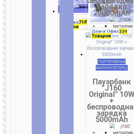
беспроводна
странице
зарядка
товара.
20000mAh
Зарядка
716
Товаров
Дом и Офис
220
Товаров
ЗОНТЫ
Hopeng
ПОРТАТИВНЫЕ
straight
АККУМУЛЯТОРЫ
golf
umbrella
Пауэрбанк
with
comfortable
“J160
handle
Original” 10
+
беспроводна
зарядка
5000mAh