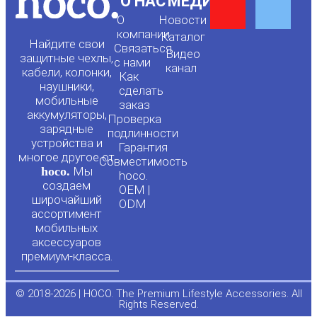
Y
F
О НАС
МЕДИА
О
Новости
o
a
компании
Каталог
Найдите свои
Связаться
Видео
защитные чехлы,
с нами
канал
u
c
кабели, колонки,
Как
наушники,
сделать
мобильные
t
e
заказ
аккумуляторы,
Проверка
зарядные
подлинности
u
b
устройства и
Гарантия
многое другое от
Совместимость
hoco.
Мы
b
o
hoco.
создаем
OEM |
широчайший
ODM
e
o
ассортимент
мобильных
аксессуаров
k
премиум-класса.
-
© 2018-2026 | HOCO. The Premium Lifestyle Accessories. All
Rights Reserved.