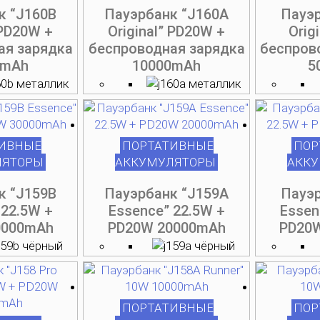
на
на
на
на
на
на
на
на
на
на
к “J160B
Пауэрбанк “J160A
Пауэр
странице
странице
странице
странице
странице
странице
странице
странице
странице
странице
 PD20W +
Original” PD20W +
Orig
овара.
овара.
овара.
овара.
овара.
товара.
товара.
товара.
товара.
товара.
ая зарядка
беспроводная зарядка
беспров
0mAh
10000mAh
5
ИВНЫЕ
ПОРТАТИВНЫЕ
ПОР
ЛЯТОРЫ
АККУМУЛЯТОРЫ
АКК
к “J159B
Пауэрбанк “J159A
Пауэр
 22.5W +
Essence” 22.5W +
Essen
0000mAh
PD20W 20000mAh
PD20
ПОРТАТИВНЫЕ
ПОР