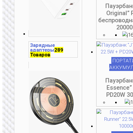
Пауэрбан
Original”
т
т
т
т
т
беспроводн
2000
Зарядные
адаптеры
289
Товаров
ПОРТАТ
АККУМУ
Пауэрбан
Essence”
PD20W 3