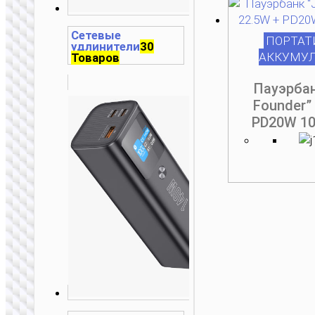
Сетевые
ПОРТАТ
удлинители
30
АККУМУ
Товаров
Пауэрбан
Founder”
PD20W 1