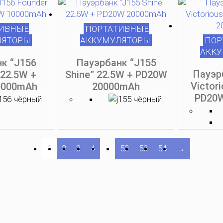
ИВНЫЕ
ПОРТАТИВНЫЕ
ЛЯТОРЫ
АККУМУЛЯТОРЫ
ПОР
АКК
к “J156
Пауэрбанк “J155
Пауэр
 22.5W +
Shine” 22.5W + PD20W
Victor
0000mAh
20000mAh
PD20
1
2
3
4
…
52
53
54
→