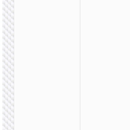
ПОРТАТИВНЫЕ
АККУМУЛЯТОРЫ
Пауэрбанк “J160
Original” 10W +
беспроводная
зарядка 5000mAh
ПОРТАТИВНЫЕ