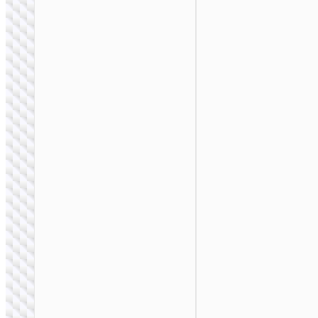
АККУМУЛЯТОРЫ
Пауэрбанк “J159B
Essence” 22.5W +
PD20W 30000mAh
ПОРТАТИВНЫЕ
АККУМУЛЯТОРЫ
Пауэрбанк “J159A
Essence” 22.5W +
PD20W 20000mAh