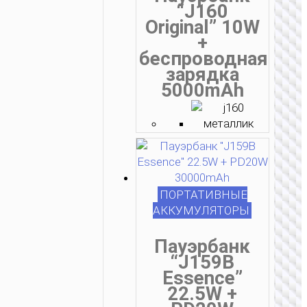
“J160
Original” 10W
+
беспроводная
зарядка
5000mAh
ПОРТАТИВНЫЕ
АККУМУЛЯТОРЫ
Пауэрбанк
“J159B
Essence”
22.5W +