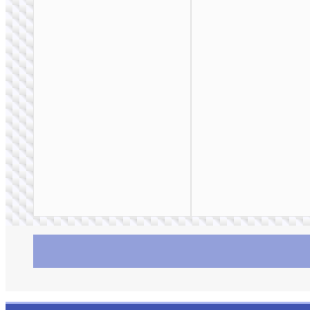
ПОРТАТИВНЫЕ
АККУМУЛЯТОРЫ
Пауэрбанк “J159
Essence” 22.5W +
PD20W 10000mAh