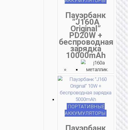
АККУМУЛЯТОРЫ
Пауэрбанк
“J160A
Original”
PD20W +
беспроводная
зарядка
10000mAh
ПОРТАТИВНЫЕ
АККУМУЛЯТОРЫ
Пауэрбанк