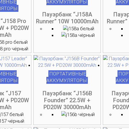
ИВНЫЕ
АККУМУЛЯТОРЫ
АКК
ЛЯТОРЫ
Пауэрбанк “J158A
Пауэр
“J158 Pro
Runner” 10W 10000mAh
Runner”
5W + PD20W
0mAh
ИВНЫЕ
ПОРТАТИВНЫЕ
ПОР
ЛЯТОРЫ
АККУМУЛЯТОРЫ
АКК
к “J157
Пауэрбанк “J156B
Пауэр
5W + PD20W
Founder” 22.5W +
Found
0mAh
PD20W 30000mAh
PD20