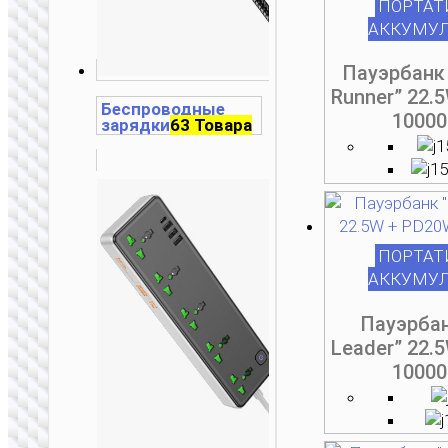
ПОРТАТ
АККУМУ
Пауэрбанк 
Runner” 22.
Беспроводные
1000
зарядки
63 Товара
ПОРТАТ
АККУМУ
Пауэрбан
Leader” 22.
1000