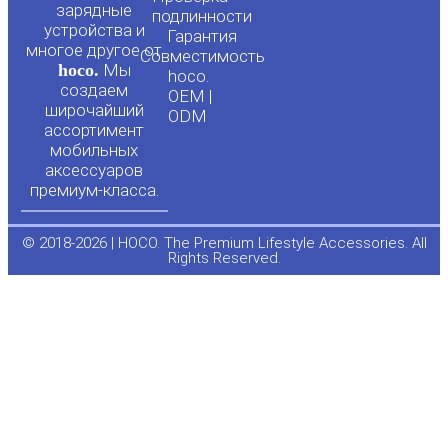
зарядные
подлинности
u
b
устройства и
Гарантия
многое другое от
Совместимость
hoco.
Мы
b
o
hoco.
создаем
OEM |
широчайший
ODM
e
o
ассортимент
мобильных
аксессуаров
k
премиум-класса.
-
© 2018-2026 | HOCO. The Premium Lifestyle Accessories. All
Rights Reserved.
f