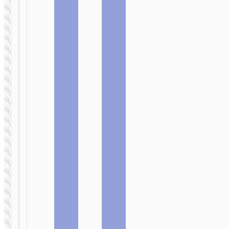
НАСТОЛЬНЫЕ
ПОДСТАВКИ
НАСТОЛЬНЫЕ
ПОДСТАВКИ
Настольная
подставка “K25
Смарт
Sherkhan” для
держатель “K23
стримов
Lotus”
отслеживание
лица
2 В 1 / 3 В 1
Беспроводное ЗУ