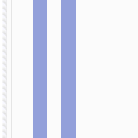
“CW64” 3-в-1 с
зарядным
кабелем
АДАПТЕРЫ
Кабель-адаптер
USB-A / Type-C
на LED фонарик
“UA38C”