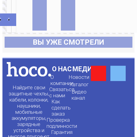
3
4
5
…
88
89
90
→
ВЫ УЖЕ СМОТРЕЛИ
Y
F
О НАС
МЕДИА
О
Новости
o
a
компании
Каталог
Найдите свои
Связаться
Видео
защитные чехлы,
с нами
канал
u
c
кабели, колонки,
Как
наушники,
сделать
мобильные
t
e
заказ
аккумуляторы,
Проверка
зарядные
подлинности
u
b
устройства и
Гарантия
многое другое от