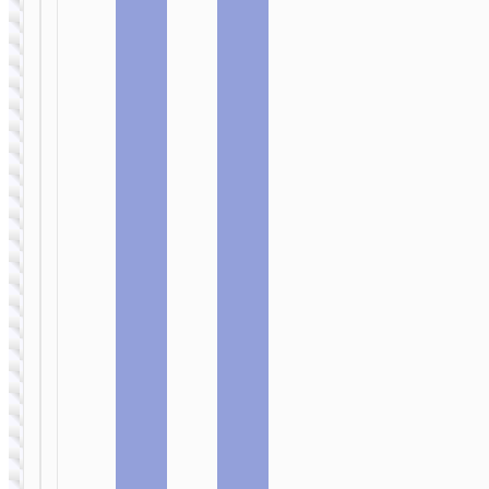
АДАПТЕРЫ
Кабель-адаптер
USB-A / Type-C
на
прикуриватель
“UA38B”