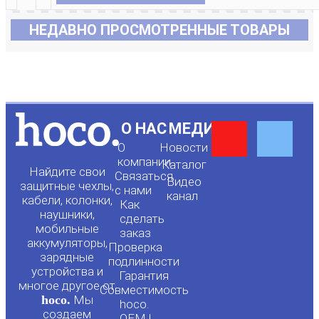
НЕДАВНО ПРОСМОТРЕННЫЕ ТОВАРЫ
Y
F
О НАС
МЕДИА
О
Новости
o
a
компании
Каталог
Найдите свои
Связаться
Видео
защитные чехлы,
с нами
канал
u
c
кабели, колонки,
Как
наушники,
сделать
мобильные
t
e
заказ
аккумуляторы,
Проверка
зарядные
подлинности
u
b
устройства и
Гарантия
многое другое от
Совместимость
hoco.
Мы
b
o
hoco.
создаем
OEM |