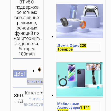
BT v5.0,
поддержка
основных
спортивных
режимов,
основных
функций по
мониторингу
звдоровья,
Дом и Офис
220
батарея
Товаров
180mAh.
ЦВЕТ
Очистить
Категория:
SKU:
ОТПРАВИТЬ
Часы и
Н/Д
ЗАПРОС
аксессуары
Мобильные
Аксессуары
1 141