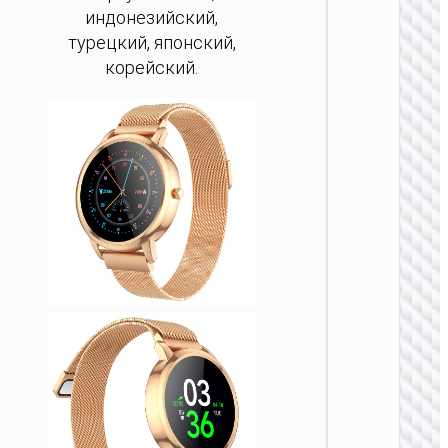
индонезийский,
турецкий, японский,
корейский.
ЧАС
АКСЕС
Спорт
смарт
“Y1 P
подде
звон