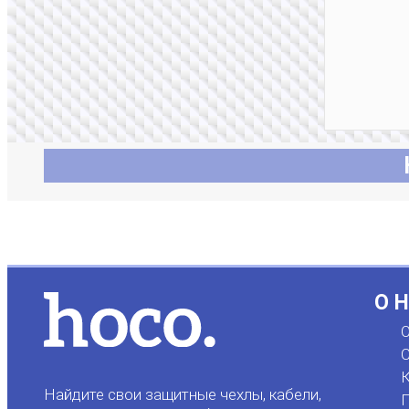
О 
О
С
К
Найдите свои защитные чехлы, кабели,
П