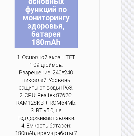
основных
н
н
н
н
н
н
функций по
с
с
с
с
с
с
мониторингу
т
т
т
т
т
т
здоровья,
батарея
180mAh
1. Основной экран: TFT
ПОРТАТ
1.09 дюймов.
АККУМУ
Разрешение: 240*240
Портат
пикселей. Уровень
аккуму
“J1
защиты от воды IP68.
1000mA
2. CPU: Realtek 8762C.
заря
RAM128KB + ROM64Mb.
час
3. BT v5.0, не
поддерживает звонки.
4. Емкость батареи:
180mAh, время работы 7