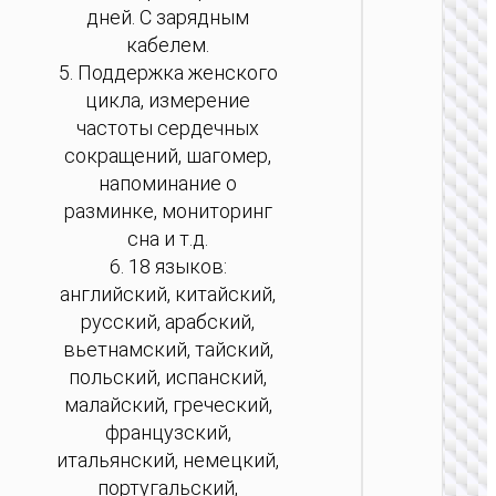
дней. С зарядным
кабелем.
5. Поддержка женского
цикла, измерение
частоты сердечных
сокращений, шагомер,
напоминание о
разминке, мониторинг
сна и т.д.
6. 18 языков:
ЧАС
английский, китайский,
АКСЕС
русский, арабский,
Спорт
вьетнамский, тайский,
смарт
польский, испанский,
“Y5 P
подде
малайский, греческий,
звон
французский,
итальянский, немецкий,
португальский,