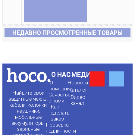
НЕДАВНО ПРОСМОТРЕННЫЕ ТОВАРЫ
Y
F
О НАС
МЕДИА
О
Новости
o
a
компании
Каталог
Найдите свои
Связаться
Видео
защитные чехлы,
с нами
канал
u
c
кабели, колонки,
Как
наушники,
сделать
мобильные
t
e
заказ
аккумуляторы,
Проверка
зарядные
подлинности
устройства и