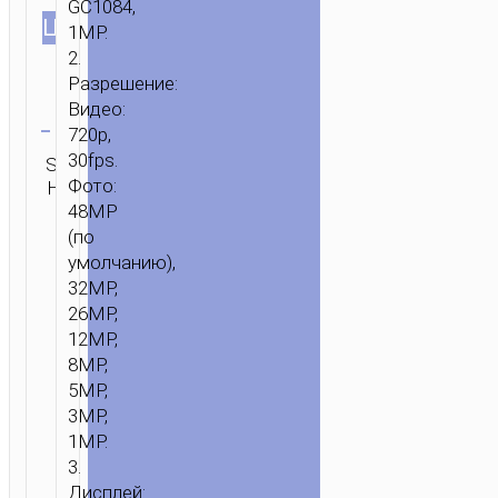
GC1084,
ЦВЕТ
1MP.
2.
Разрешение:
Очистить
Видео:
720p,
30fps.
SKU:
Категория:
ОТПРАВИТЬ
Фото:
Н/Д
Камеры
ЗАПРОС
48MP
(по
умолчанию),
32MP,
26MP,
12MP,
8MP,
5MP,
3MP,
1MP.
3.
Дисплей: