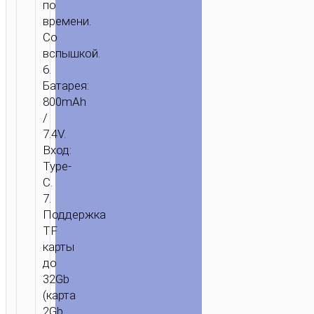
по
времени.
ГЛАВНАЯ
/
ДОМ
Со
И
вспышкой.
ОФИС
/
КАМЕРЫ
/ ДЕТСКАЯ
6.
КАМЕРА
Батарея:
“DV200”
800mAh
/
С
7.4V.
ФУНКЦИЕЙ
Вход:
ПЕЧАТИ
Type-
C.
7.
Поддержка
TF
карты
до
32Gb
(карта
2Gb