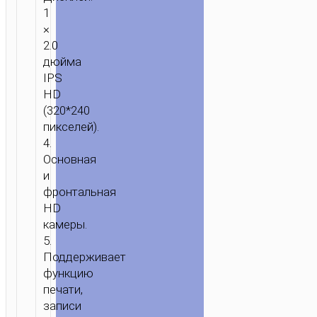
1
×
2.0
дюйма
IPS
HD
(320*240
пикселей).
4.
Основная
и
фронтальная
HD
камеры.
5.
Поддерживает
функцию
печати,
записи