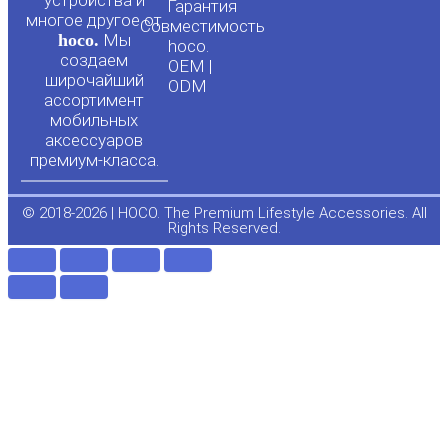
u
b
Гарантия
многое другое от
Совместимость
hoco.
Мы
b
o
hoco.
создаем
OEM |
широчайший
ODM
e
o
ассортимент
мобильных
аксессуаров
k
премиум-класса.
-
© 2018-2026 | HOCO. The Premium Lifestyle Accessories. All
Rights Reserved.
f