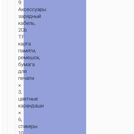
9.
Аксессуары:
зарядный
кабель,
2Gb
TF
карта
памяти,
ремешок,
бумага
для
печати
×
3,
цветные
карандаши
×
6,
стикеры.
10.