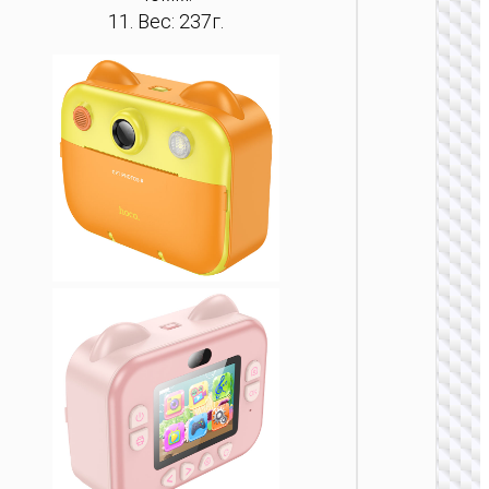
11. Вес: 237г.
КАМЕР
Экшн-
камер
“DV101
4K