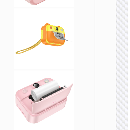
КАМЕР
Экшн-
камер
“DV100