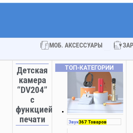
Open МОБ. 
МОБ. АКСЕССУАРЫ
ЗА
ТОП‑КАТЕГОРИИ
Детская
камера
“DV204”
с
функцией
печати
Звук
367 Товаров