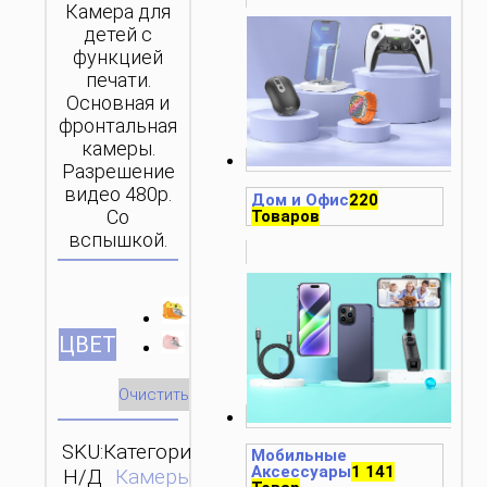
Камера для
детей с
функцией
печати.
Основная и
фронтальная
камеры.
Разрешение
видео 480p.
Дом и Офис
220
Со
Товаров
вспышкой.
ЦВЕТ
Очистить
SKU:
Категория:
Мобильные
ОТПРАВИТЬ
Аксессуары
1 141
Н/Д
Камеры
ЗАПРОС