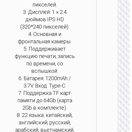
пикселей.
КАМЕР
3. Дисплей: 1 × 2.4
Цифров
дюймов IPS HD
камер
(320*240 пикселей).
“DV202
4. Основная и
фронтальная камеры.
5. Поддерживает
функцию печати, запись
по времени, со
вспышкой.
6. Батарея: 1200mAh /
3.7V. Вход: Type-C.
7. Поддержка TF карт
памяти до 64Gb (карта
2Gb в комплекте).
КАМЕР
8. 22 языка: китайский,
Экшн-
английский, русский,
камер
арабский, вьетнамский,
“DV103