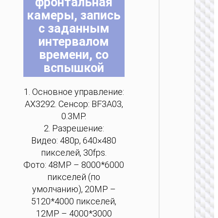
фронтальная
на
на
на
на
на
на
камеры, запись
стр
стр
стр
стр
стр
стр
с заданным
тов
тов
тов
тов
тов
тов
интервалом
времени, со
КАМЕР
вспышкой
Цифров
камер
“DV203
1. Основное управление:
AX3292. Сенсор: BF3A03,
0.3MP.
2. Разрешение:
Видео: 480p, 640×480
пикселей, 30fps.
Фото: 48MP – 8000*6000
пикселей (по
умолчанию), 20MP –
5120*4000 пикселей,
12MP – 4000*3000