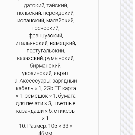
датский, тайский,
польский, персидский,
испанский, малайский,
греческий,
французский,
итальянский, немецкий,
португальский,
казахский, румынский,
бирманский,
украинский, иврит.
КАМЕР
9. Аксессуары: зарядный
Экшн-
кабель × 1, 2Gb TF карта
камер
× 1, ремешок × 1, бумага
“DV102
для печати × 3, цветные
4K
карандаши × 6, стикеры
× 1.
10. Размер: 105 × 88 ×
46мм.