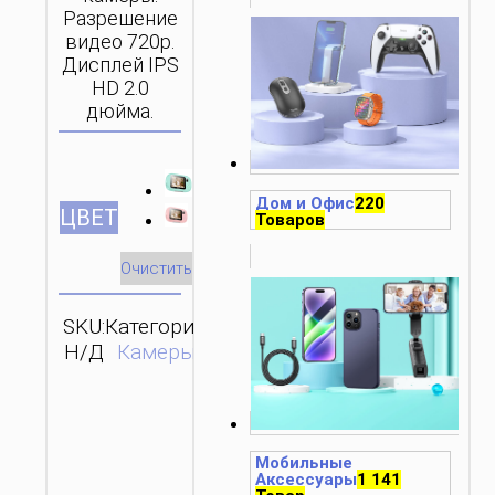
Разрешение
видео 720p.
Дисплей IPS
HD 2.0
дюйма.
Дом и Офис
220
ЦВЕТ
Товаров
Очистить
SKU:
Категория:
ОТПРАВИТЬ
Н/Д
Камеры
ЗАПРОС
Мобильные
Аксессуары
1 141