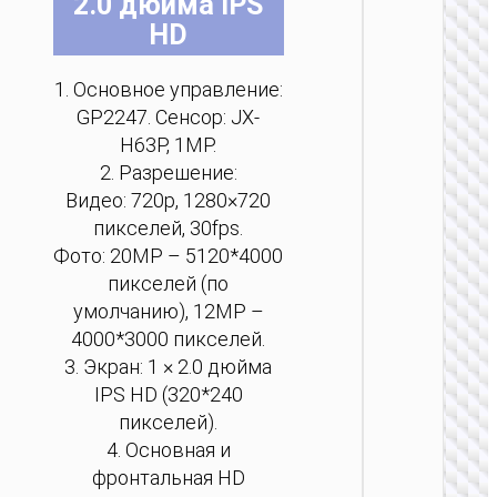
2.0 дюйма IPS
на
на
на
на
на
на
HD
стр
стр
стр
стр
стр
стр
тов
тов
тов
тов
тов
тов
1. Основное управление:
GP2247. Сенсор: JX-
КАМЕР
H63P, 1MP.
Цифров
2. Разрешение:
камер
Видео: 720p, 1280×720
“DV203
пикселей, 30fps.
Фото: 20MP – 5120*4000
пикселей (по
умолчанию), 12MP –
4000*3000 пикселей.
3. Экран: 1 × 2.0 дюйма
IPS HD (320*240
пикселей).
4. Основная и
фронтальная HD