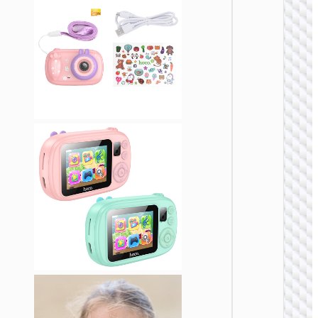
КАМЕР
Экшн-
камер
“DV100