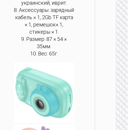
украинский, иврит.
8. Аксессуары: зарядный
кабель × 1, 2Gb TF карта
× 1, ремешок× 1,
стикеры × 1.
9. Размер: 87 × 54 ×
35мм.
10. Вес: 65г.
КАМЕР
Экшн-
камер
“DV102
4K