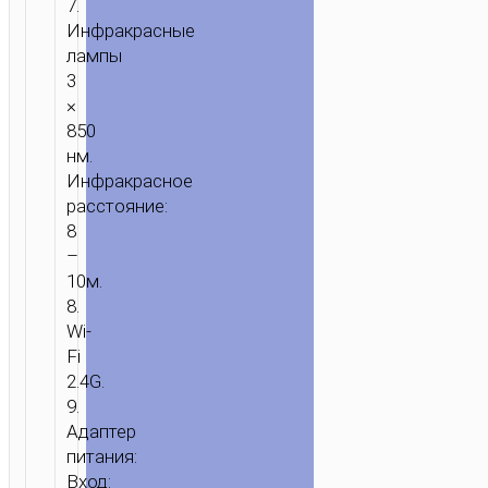
7.
Инфракрасные
лампы
3
×
850
нм.
ГЛАВНАЯ
/
ДОМ
Инфракрасное
И
расстояние:
ОФИС
/
КАМЕРЫ
/ HD
8
КАМЕРА
–
“D3”
10м.
ДЛЯ
8.
ПОМЕЩЕНИЙ
Wi-
Fi
2.4G.
9.
Адаптер
питания:
Вход: