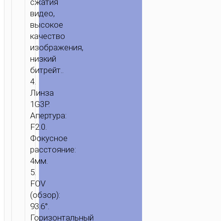
сжатия
видео,
высокое
качество
изображения,
низкий
битрейт..
4.
Линза
1G3P.
Апертура:
F2.0.
Фокусное
расстояние:
4мм.
5.
FOV
(обзор):
93.6°.
Горизонтальный