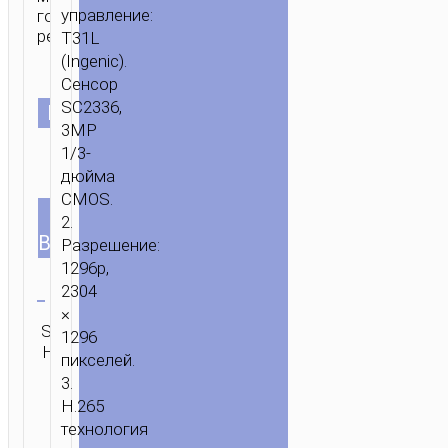
управление:
гостиной,
ресторана.
T31L
(Ingenic).
Сенсор
SC2336,
ЦВЕТ
3MP
1/3-
дюйма
EU
CMOS.
ТИП
US
2.
UK
ВИЛКИ
Разрешение:
1296p,
Очистить
2304
×
SKU:
Категория:
ОТПРАВИТЬ
1296
Н/Д
Камеры
ЗАПРОС
пикселей.
3.
H.265
технология