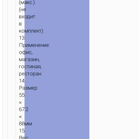
(макс.)
(не
входит
в
комплект).
13.
Применение:
офис,
магазин,
гостиная,
ресторан.
14.
Размер:
55
×
67.2
×
88мм.
15.
Вес: