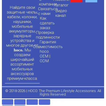
o
a
компании
Каталог
Найдите свои
Связаться
Видео
защитные чехлы,
с нами
канал
u
c
кабели, колонки,
Как
наушники,
сделать
мобильные
t
e
заказ
аккумуляторы,
Проверка
зарядные
подлинности
u
b
устройства и
Гарантия
многое другое от
Совместимость
hoco.
Мы
b
o
hoco.
создаем
OEM |
широчайший
ODM
e
o
ассортимент
мобильных
аксессуаров
k
премиум-класса.
-
© 2018-2026 | HOCO. The Premium Lifestyle Accessories. All
Rights Reserved.
f