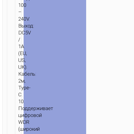
100
–
240V.
Выход:
DC5V
/
1A
(EU,
US,
UK).
Кабель:
2м,
Type-
C.
10.
Поддерживает
цифровой
WDR
(широкий