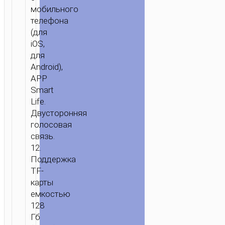
мобильного
телефона
(для
iOS,
для
Android),
APP
Smart
Life.
Двусторонняя
голосовая
связь.
12.
Поддержка
TF-
карты
емкостью
128
Гб