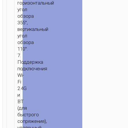
горизонтальный
угол
обзора
355°,
вертикальный
угол
обзора
110°.
7.
Поддержка
подключения
Wi-
Fi
2.4G
и
BT
(для
быстрого
сопряжения),
удаленный