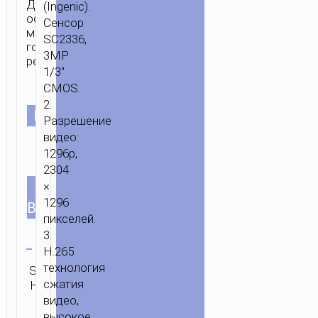
Для
(Ingenic).
офиса,
Сенсор
магазина,
SC2336,
гостиной,
3MP
ресторана.
1/3″
CMOS.
2.
ЦВЕТ
Разрешение
видео:
1296p,
2304
EU
ТИП
×
US
1296
UK
ВИЛКИ
пикселей.
Очистить
3.
H.265
технология
SKU:
Категория:
ОТПРАВИТЬ
сжатия
Н/Д
Камеры
ЗАПРОС
видео,
высокое