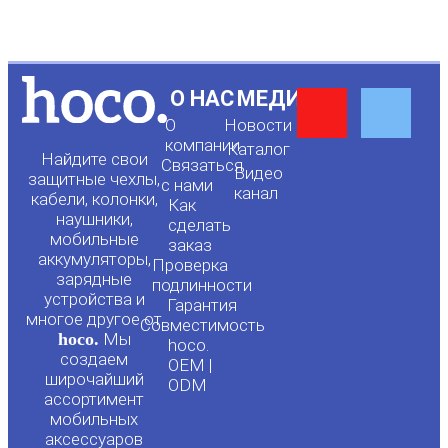
Y
F
О НАС
МЕДИА
О
Новости
o
a
компании
Каталог
Найдите свои
Связаться
Видео
защитные чехлы,
с нами
канал
u
c
кабели, колонки,
Как
наушники,
сделать
мобильные
t
e
заказ
аккумуляторы,
Проверка
зарядные
подлинности
u
b
устройства и
Гарантия
многое другое от
Совместимость
hoco.
Мы
b
o
hoco.
создаем
OEM |
широчайший
ODM
e
o
ассортимент
мобильных
аксессуаров