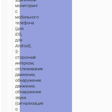
мониторинг
с
мобильного
телефона
(для
iOS,
для
Android),
2-
ГЛАВНАЯ
/
ДОМ
сторонний
И
интерком,
ОФИС
/
КАМЕРЫ
/ PTZ
отслеживание
HD
движения,
КАМЕРА
обнаружение
“D6”
движения,
ДЛЯ
обнаружение
ПОМЕЩЕНИЙ
звука
(сигнализация
о