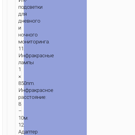
ИК-
подсветки
для
дневного
и
ночного
мониторинга.
11.
Инфракрасные
лампы
1
×
850nm.
Инфракрасное
расстояние:
8
–
10м.
12.
Адаптер