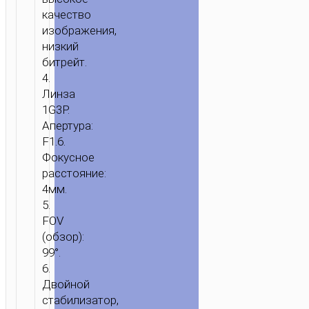
качество
изображения,
низкий
битрейт.
4.
Линза
1G3P.
Апертура:
F1.6.
Фокусное
расстояние:
4мм.
5.
FOV
(обзор):
99°.
6.
Двойной
стабилизатор,