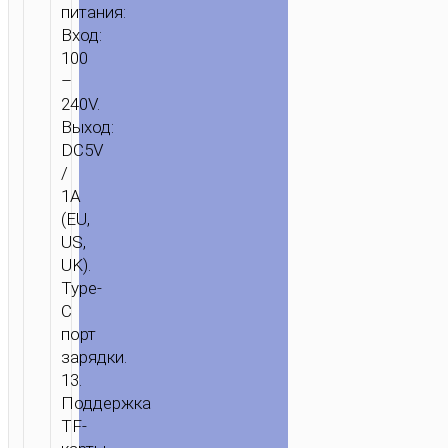
питания:
Вход:
100
–
240V.
Выход:
DC5V
/
1A
(EU,
US,
UK).
Type-
C
порт
зарядки.
13.
Поддержка
TF-