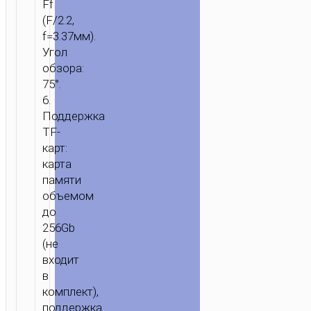
Ff
(F/2.2,
f=3.37мм).
Угол
обзора:
75°.
6.
Поддержка
TF-
карт:
карта
памяти
объемом
до
256Gb
(не
входит
в
комплект),
поддержка