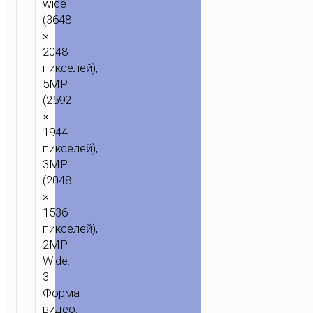
wide
(3648
×
2048
пикселей),
5MP
(2592
×
1944
пикселей),
3MP
(2048
×
1536
пикселей),
2MP
Wide.
3.
Формат
видео: