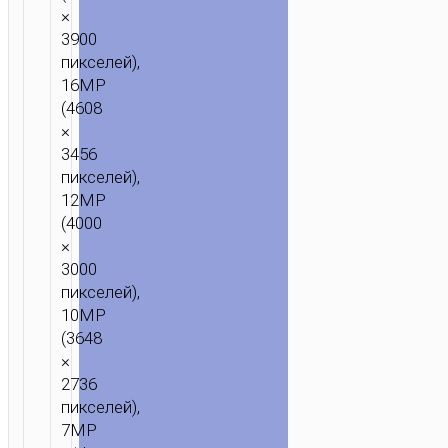
×
3900
пикселей),
16MP
(4608
×
3456
пикселей),
12MP
(4000
×
3000
пикселей),
10MP
(3648
×
2736
пикселей),
7MP