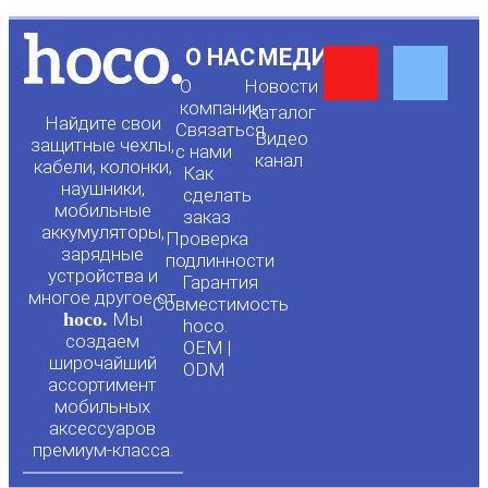
Y
F
О НАС
МЕДИА
О
Новости
o
a
компании
Каталог
Найдите свои
Связаться
Видео
защитные чехлы,
с нами
канал
u
c
кабели, колонки,
Как
наушники,
сделать
мобильные
t
e
заказ
аккумуляторы,
Проверка
зарядные
подлинности
u
b
устройства и
Гарантия
многое другое от
Совместимость
hoco.
Мы
b
o
hoco.
создаем
OEM |
широчайший
ODM
e
o
ассортимент
мобильных
аксессуаров
k
премиум-класса.