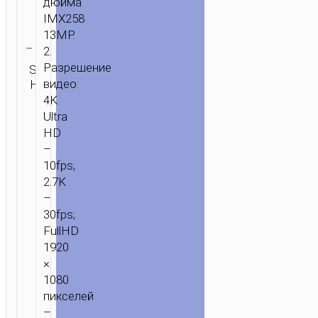
дюйма
IMX258
Очистить
13MP.
2.
Разрешение
SKU:
Категория:
ОТПРАВИТЬ
видео:
Н/Д
Камеры
ЗАПРОС
4K
Ultra
HD
–
10fps;
2.7K
–
30fps;
FullHD
1920
×
1080
пикселей
–