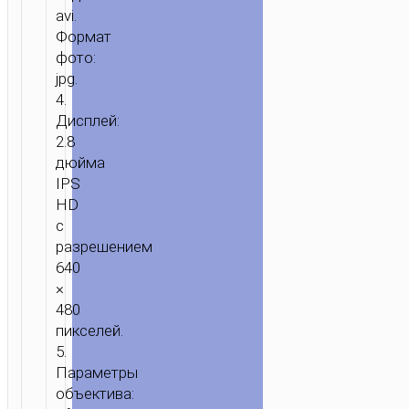
avi.
Формат
фото:
jpg.
4.
Дисплей:
2.8
дюйма
IPS
ГЛАВНАЯ
/
ДОМ
HD
И
с
ОФИС
/
КАМЕРЫ
/ ЦИФРОВАЯ
разрешением
КАМЕРА
640
“DV203”
×
480
пикселей.
5.
Параметры
объектива: