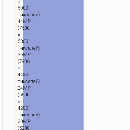
×
6000
пикселей),
44MP
(7600
×
5800
пикселей),
36MP
(7936
×
4480
пикселей),
24MP
(5600
×
4200
пикселей),
20MP
(5200