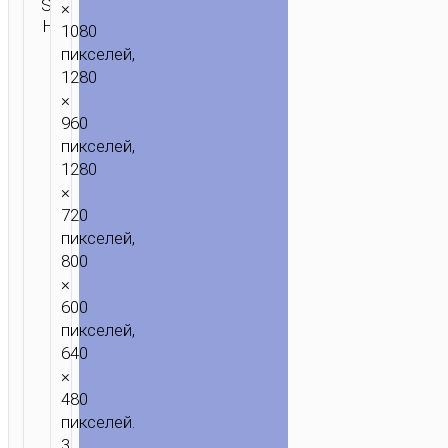
SKU:
ПК
×
ОТПРАВИТЬ
Н/Д
аксессуары
,
ЗАПРОС
1080
Камеры
пикселей,
1280
×
960
пикселей,
1280
×
720
пикселей,
800
×
600
пикселей,
640
×
ГЛАВНАЯ
/
ДОМ
480
И
пикселей.
ОФИС
/
ПК
3.