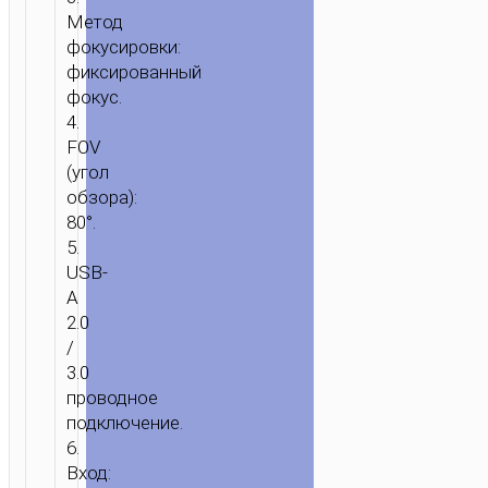
АКСЕССУАРЫ
/ PC
Метод
HD
фокусировки:
КАМЕРА
фиксированный
“D100”
фокус.
ВЕБ-
4.
КАМЕРА
FOV
(угол
обзора):
80°.
5.
USB-
A
2.0
/
3.0
проводное
подключение.
6.
Вход: