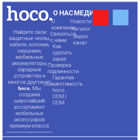
Y
F
О НАС
МЕДИА
О
Новости
o
a
компании
Каталог
Найдите свои
Связаться
Видео
защитные чехлы,
с нами
канал
u
c
кабели, колонки,
Как
наушники,
сделать
мобильные
t
e
заказ
аккумуляторы,
Проверка
зарядные
подлинности
u
b
устройства и
Гарантия
многое другое от
Совместимость
hoco.
Мы
b
o
hoco.
создаем
OEM |
широчайший
ODM
e
o
ассортимент
мобильных
аксессуаров
k
премиум-класса.