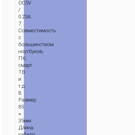
DC5V
/
0.23A.
7.
Совместимость
с
большинством
ноутбуков,
ПК,
смарт
ТВ
и
т.д.
8.
Размер:
85
×
35мм.
Длина
кабеля: