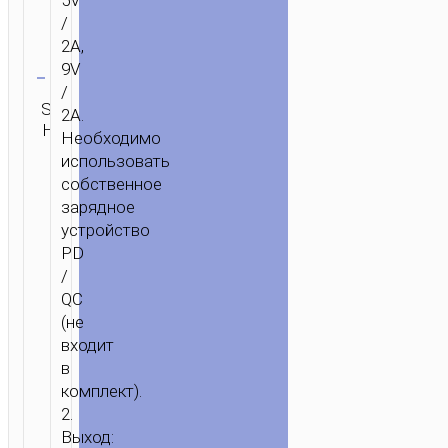
5V
/
2A,
Очистить
9V
/
Категория:
SKU:
ОТПРАВИТЬ
2A.
Беспроводные
Н/Д
ЗАПРОС
Необходимо
зарядки
использовать
собственное
зарядное
устройство
PD
/
QC
(не
входит
в
ГЛАВНАЯ
/
ЗАРЯДКА
/
БЕСПРОВОДНЫЕ
комплект).
ЗАРЯДКИ
/ БЕСПРОВОДНОЕ
2.
ЗУ
Выход:
“CW52