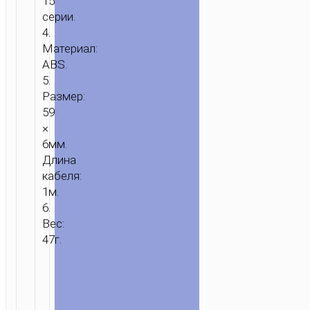
15
серии.
4.
Материал:
ABS.
5.
Размер:
59
×
6мм.
Длина
кабеля:
1м.
6.
Вес:
47г.