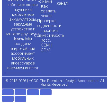
с нами
канал
u
c
кабели, колонки,
Как
наушники,
сделать
мобильные
t
e
заказ
аккумуляторы,
Проверка
зарядные
подлинности
u
b
устройства и
Гарантия
многое другое от
Совместимость
hoco.
Мы
b
o
hoco.
создаем
OEM |
широчайший
ODM
e
o
ассортимент
мобильных
аксессуаров
k
премиум-класса.
-
© 2018-2026 | HOCO. The Premium Lifestyle Accessories. All
Rights Reserved.
f