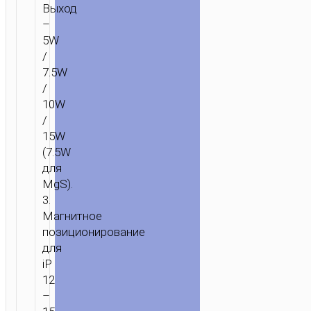
Выход
ENJOY”
–
5W
/
7.5W
/
10W
/
15W
(7.5W
для
MgS).
3.
Магнитное
позиционирование
для
iP
12
–