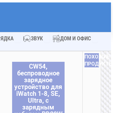
АКСЕССУАРЫ
Open ЗАРЯДКА
Open ЗВУК
Open ДОМ
РЯДКА
ЗВУК
ДОМ И ОФИС
ПОХОЖИЕ
ПРОДУКТ
CW54,
беспроводное
зарядное
устройство для
iWatch 1-8, SE,
Ultra, с
БЕСП
зарядным
ЗА