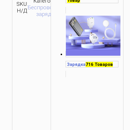
Категория:
Товар
SKU:
ОТПРАВИТЬ
Беспроводные
Н/Д
ЗАПРОС
зарядки
Зарядка
716 Товаров