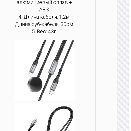
алюминиевый сплав +
БЕСП
ABS.
ЗА
4. Длина кабеля: 1.2м.
Беспро
Длина суб-кабеля: 30см.
“CW62 
5. Вес: 43г.
БЕСП
ЗА
Беспро
“CQ16B 