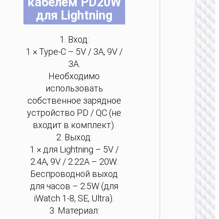
кабелем PD20W
Беспро
для Lightning
“CW6
1. Вход:
1 × Type-C – 5V / 3A, 9V /
3A.
Необходимо
использовать
собственное зарядное
устройство PD / QC (не
2 В 1
входит в комплект).
2. Выход:
Беспро
“CW64
1 × для Lightning – 5V /
зар
2.4A, 9V / 2.22A – 20W.
ка
Беспроводной выход
для часов – 2.5W (для
iWatch 1-8, SE, Ultra).
3. Материал: