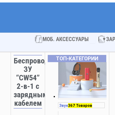
Open МОБ. 
МОБ. АКСЕССУАРЫ
ЗА
ТОП‑КАТЕГОРИИ
Беспроводное
ЗУ
“CW54”
2-в-1 с
зарядным
кабелем
Звук
367 Товаров