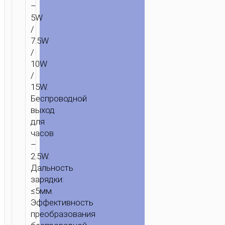
–
5W
/
7.5W
/
10W
/
15W.
Беспроводной
выход
для
часов
–
2.5W.
Дальность
зарядки:
≤5мм.
Эффективность
преобразования