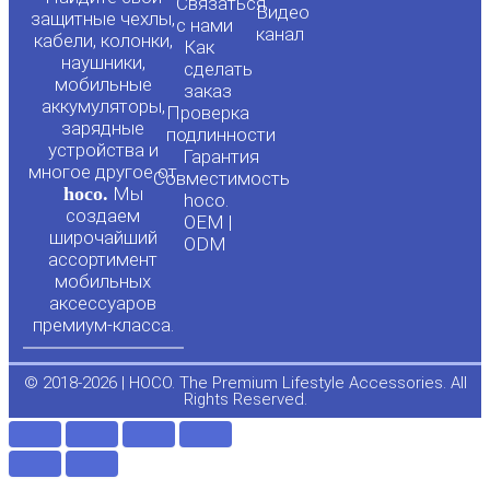
o
a
Связаться
Видео
защитные чехлы,
с нами
канал
u
c
кабели, колонки,
Как
наушники,
сделать
мобильные
t
e
заказ
аккумуляторы,
Проверка
зарядные
подлинности
u
b
устройства и
Гарантия
многое другое от
Совместимость
hoco.
Мы
b
o
hoco.
создаем
OEM |
широчайший
ODM
e
o
ассортимент
мобильных
аксессуаров
k
премиум-класса.
-
© 2018-2026 | HOCO. The Premium Lifestyle Accessories. All
Rights Reserved.
f