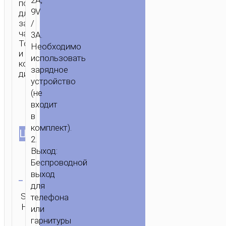
2A,
подставки
9V
для
зарядки
/
часов.
3A.
Тонкий
Необходимо
и
использовать
компактный
зарядное
дизайн.
устройство
(не
входит
в
комплект).
ЦВЕТ
2.
Выход:
Беспроводной
Очистить
выход
для
Категория:
SKU:
телефона
ОТПРАВИТЬ
Беспроводные
Н/Д
ЗАПРОС
или
зарядки
гарнитуры