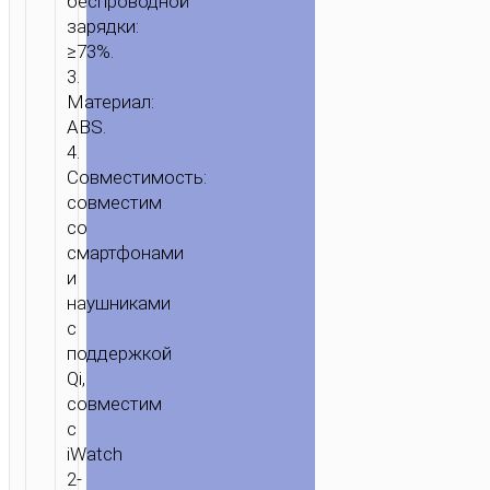
беспроводной
зарядки:
≥73%.
3.
Материал:
ABS.
4.
Совместимость:
совместим
со
смартфонами
и
наушниками
с
поддержкой
Qi,
совместим
с
iWatch
2-