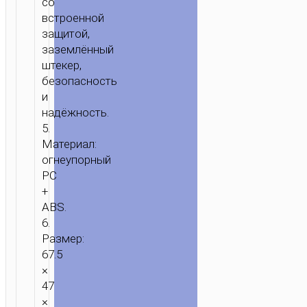
со
встроенной
защитой,
заземлённый
штекер,
безопасность
и
надёжность.
5.
Материал:
огнеупорный
PC
+
ABS.
6.
Размер:
67.5
×
47
×