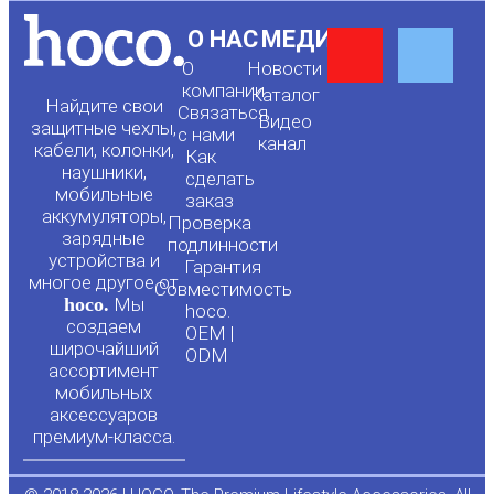
Y
F
О НАС
МЕДИА
О
Новости
o
a
компании
Каталог
Найдите свои
Связаться
Видео
защитные чехлы,
с нами
канал
u
c
кабели, колонки,
Как
наушники,
сделать
мобильные
t
e
заказ
аккумуляторы,
Проверка
зарядные
подлинности
u
b
устройства и
Гарантия
многое другое от
Совместимость
hoco.
Мы
b
o
hoco.
создаем
OEM |
широчайший
ODM
e
o
ассортимент
мобильных
аксессуаров
k
премиум-класса.