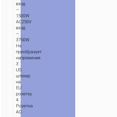
вход
–
1500W.
AC250V
вход
–
3750W.
Не
ГЛАВНАЯ
/
ЗАРЯДКА
/
ЗАРЯДНЫЕ
преобразует
АДАПТЕРЫ
/ АДАПТЕР
напряжение.
“AC20
3.
DIRECT”
US
US
штекер
НА
на
EU
EU
розетку.
4.
Розетка
AC