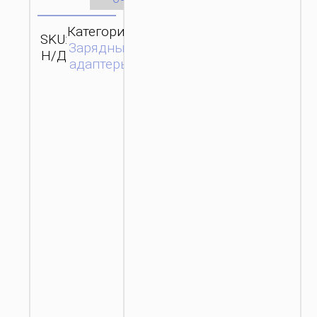
Категория:
SKU:
Бренд:
ОТПРАВИТЬ
Зарядные
Н/Д
hoco
ЗАПРОС
адаптеры