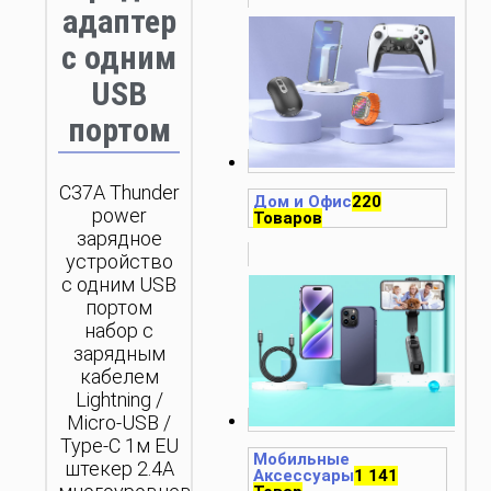
адаптер
с одним
USB
портом
C37A Thunder
Дом и Офис
220
power
Товаров
зарядное
устройство
с одним USB
портом
набор с
зарядным
кабелем
Lightning /
Micro-USB /
Type-C 1м EU
Мобильные
штекер 2.4А
Аксессуары
1 141