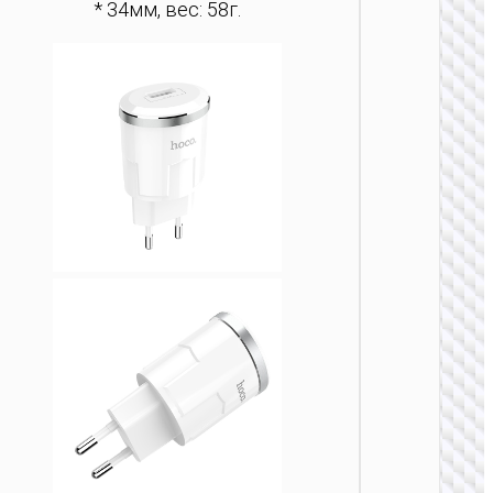
* 34мм, вес: 58г.
ЗАРЯДН
АДАПТЕ
Адапте
“AC20
Direct” 
на EU