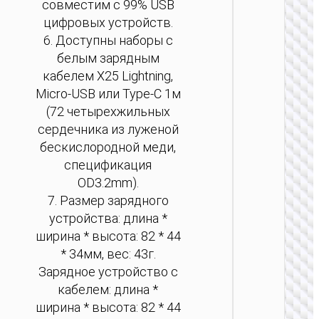
совместим с 99% USB
цифровых устройств.
6. Доступны наборы с
белым зарядным
кабелем X25 Lightning,
ЗАРЯДН
Micro-USB или Type-C 1м
АДАПТЕ
(72 четырехжильных
Сетево
сердечника из луженой
ЗУ “AC
бескислородной меди,
Mini”
спецификация
PD25W 
/ US / UK
OD3.2mm).
AU
7. Размер зарядного
устройства: длина *
ширина * высота: 82 * 44
* 34мм, вес: 43г.
Зарядное устройство с
кабелем: длина *
ширина * высота: 82 * 44