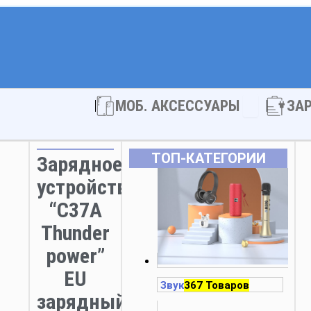
Open МОБ. 
МОБ. АКСЕССУАРЫ
ЗА
ТОП‑КАТЕГОРИИ
Зарядное
устройство
“C37A
Thunder
power”
EU
Звук
367 Товаров
зарядный