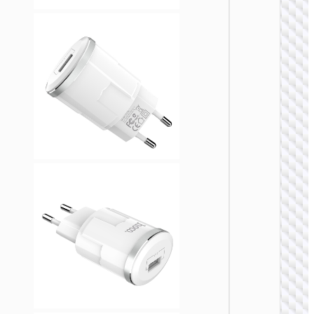
ЗАРЯДН
АДАПТЕ
Адапте
“AC20
Direct” 
на EU
ЗАРЯДН
АДАПТЕ