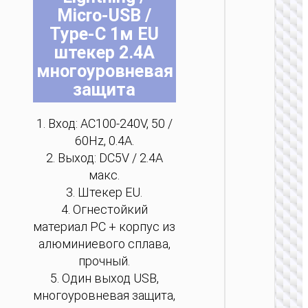
на
на
на
на
на
на
Micro-USB /
стр
стр
стр
стр
стр
стр
Type-C 1м EU
тов
тов
тов
тов
тов
тов
штекер 2.4А
многоуровневая
ЗАРЯДН
защита
АДАПТЕ
Сетево
1. Вход: AC100-240V, 50 /
ЗУ “AC
60Hz, 0.4A.
Mini”
PD30W 
2. Выход: DC5V / 2.4A
/ US / UK
макс.
AU
3. Штекер EU.
4. Огнестойкий
материал PC + корпус из
алюминиевого сплава,
прочный.
5. Один выход USB,
многоуровневая защита,