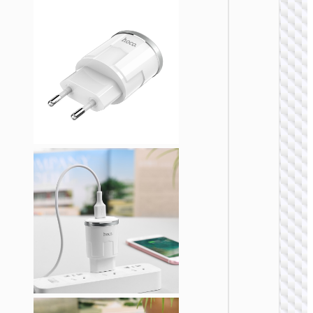
Адапте
“AC20
Direct” 
на EU
ЗАРЯДН
АДАПТЕ
Адапте
“AC20
Direct” 