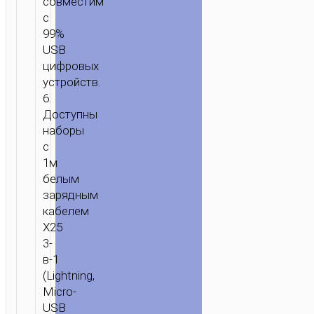
совместим
с
99%
USB
цифровых
ГЛАВНАЯ
/
ЗАРЯДКА
/
ЗАРЯДНЫЕ
устройств.
6.
АДАПТЕРЫ
/ ЗАРЯДНОЕ
Доступны
УСТРОЙСТВО
наборы
“C38
с
THUNDER
1м
POWER”
белым
US
зарядным
АДАПТЕР
кабелем
С
X25
ДВУМЯ
3-
USB
в-1
ПОРТАМИ
(Lightning,
Micro-
USB