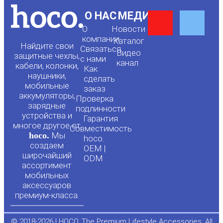
Y
F
О НАС
МЕДИА
О
Новости
o
a
компании
Каталог
Найдите свои
Связаться
Видео
защитные чехлы,
с нами
канал
u
c
кабели, колонки,
Как
наушники,
сделать
мобильные
t
e
заказ
аккумуляторы,
Проверка
зарядные
подлинности
u
b
устройства и
Гарантия
многое другое от
Совместимость
hoco.
Мы
b
o
hoco.
создаем
OEM |
широчайший
ODM
e
o
ассортимент
мобильных
аксессуаров
k
премиум-класса.
-
© 2018-2026 | HOCO. The Premium Lifestyle Accessories. All