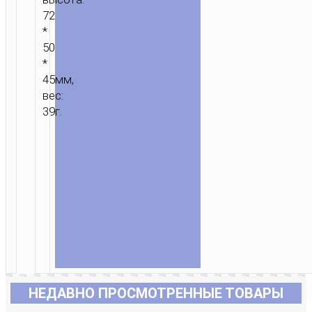
72
*
50
*
45мм,
вес:
39г.
НЕДАВНО ПРОСМОТРЕННЫЕ ТОВАРЫ