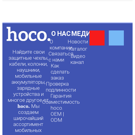
Y
F
О НАС
МЕДИА
О
Новости
o
a
компании
Каталог
Найдите свои
Связаться
Видео
защитные чехлы,
с нами
канал
u
c
кабели, колонки,
Как
наушники,
сделать
мобильные
t
e
заказ
аккумуляторы,
Проверка
зарядные
подлинности
u
b
устройства и
Гарантия
многое другое от
Совместимость
hoco.
Мы
b
o
hoco.
создаем
OEM |
широчайший
ODM
e
o
ассортимент
мобильных