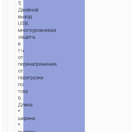
5.
Двойной
выход
USB,
многоуровневая
защита,
в
т.ч.
от
перенапряжения,
от
перегрузки
по
току.
6.
Длина
*
ширина
*
высота: