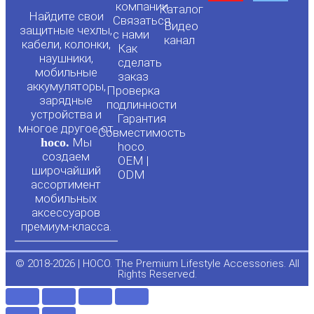
o
a
компании
Каталог
Найдите свои
Связаться
Видео
защитные чехлы,
с нами
канал
u
c
кабели, колонки,
Как
наушники,
сделать
мобильные
t
e
заказ
аккумуляторы,
Проверка
зарядные
подлинности
u
b
устройства и
Гарантия
многое другое от
Совместимость
hoco.
Мы
b
o
hoco.
создаем
OEM |
широчайший
ODM
e
o
ассортимент
мобильных
аксессуаров
k
премиум-класса.
-
© 2018-2026 | HOCO. The Premium Lifestyle Accessories. All
Rights Reserved.
f