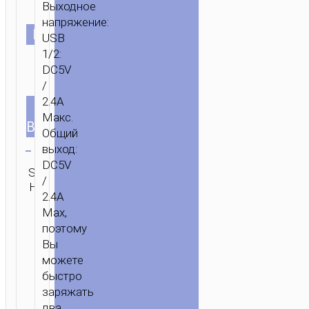
Выходное
напряжение:
ЦВЕТ
USB
1/2:
DC5V
/
2.4A
ТИП
EU
Макс.
ВИЛКИ
Общий
Очистить
выход:
DC5V
Категория:
SKU:
Бренд:
ОТПРАВИТЬ
Зарядные
/
Н/Д
hoco
ЗАПРОС
адаптеры
2.4A
Max,
поэтому
Вы
можете
быстро
заряжать
два