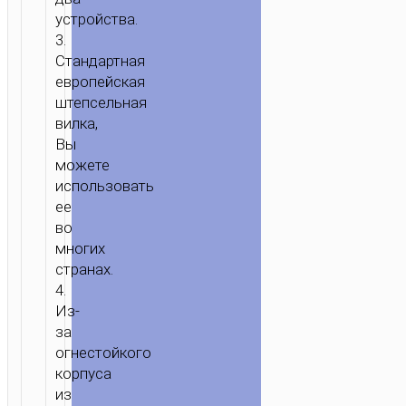
устройства.
3.
Стандартная
европейская
ГЛАВНАЯ
/
ЗАРЯДКА
/
ЗАРЯДНЫЕ
штепсельная
АДАПТЕРЫ
/ ЗАРЯДНОЕ
вилка,
УСТРОЙСТВО
Вы
«C43A
можете
VAST
использовать
POWER»
ее
С
во
ДВУМЯ
многих
ПОРТАМИ
странах.
EU
4.
ВИЛКА
Из-
за
огнестойкого
корпуса
из