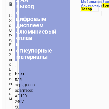
Мобильные
За
вилка
выход
Аксессуары
Тов
1 
Товар
с
C40A
цифровым
Speedmaster
дисплеем
два
USB
алюминиевый
порта
сплав
адаптер
и
EU
огнеупорные
вилка
2.4А
материалы
выход
с
1.
цифровым
Вход
дисплеем
алюминиевый
для
сплав
зарядного
и
адаптера:
огнеупорные
AC100-
материалы.
240V,
50