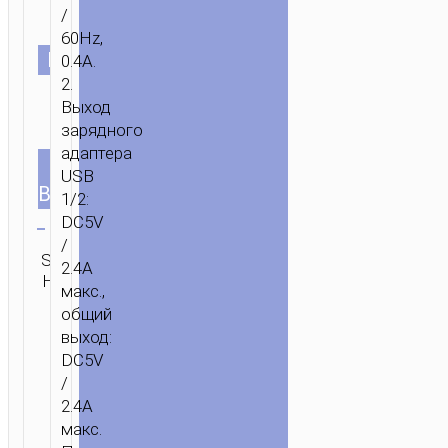
/
60Hz,
ЦВЕТ
0.4A.
2.
Выход
зарядного
адаптера
ТИП
EU
USB
ВИЛКИ
1/2:
Очистить
DC5V
/
Категория:
SKU:
Бренд:
ОТПРАВИТЬ
2.4A
Зарядные
Н/Д
hoco
ЗАПРОС
макс.,
адаптеры
общий
выход:
DC5V
/
2.4A
макс.