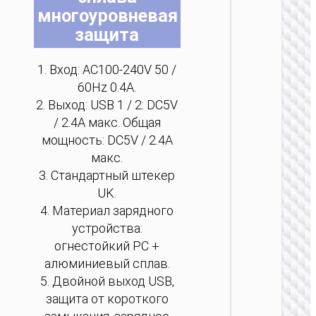
на
на
на
на
на
на
многоуровневая
стр
стр
стр
стр
стр
стр
защита
тов
тов
тов
тов
тов
тов
1. Вход: AC100-240V 50 /
ЗАРЯДН
60Hz 0.4A.
АДАПТЕ
2. Выход: USB 1 / 2: DC5V
/ 2.4A макс. Общая
Сетево
ЗУ “AC
мощность: DC5V / 2.4A
Mini”
макс.
PD30W 
/ US / UK
3. Стандартный штекер
AU
UK.
4. Материал зарядного
устройства:
огнестойкий PC +
алюминиевый сплав.
5. Двойной выход USB,
защита от короткого