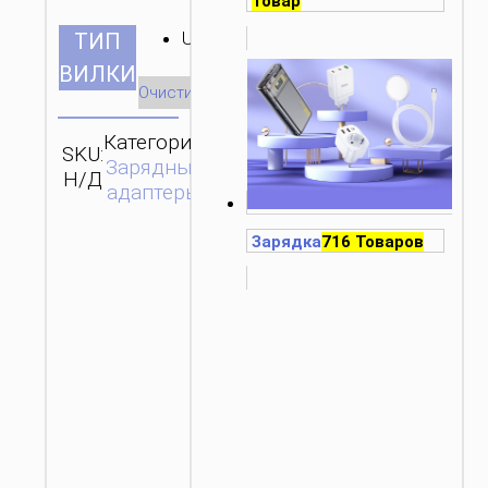
Товар
UK
ТИП
ВИЛКИ
Очистить
Категория:
SKU:
ОТПРАВИТЬ
Зарядные
Н/Д
ЗАПРОС
адаптеры
Зарядка
716 Товаров