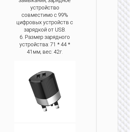
замыкания, зарядное
устройство
совместимо с 99%
цифровых устройств с
зарядкой от USB.
ЗАРЯДН
6. Размер зарядного
АДАПТЕ
устройства: 71 * 44 *
41мм, вес: 42г.
Сетево
ЗУ “AC
Mini”
PD25W 
/ US / UK
AU