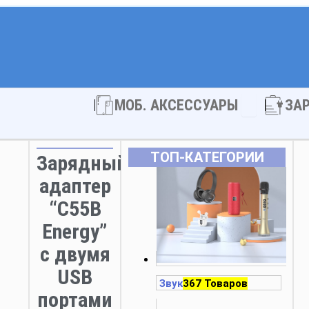
Open МОБ. 
МОБ. АКСЕССУАРЫ
ЗА
ТОП‑КАТЕГОРИИ
Зарядный
адаптер
“C55B
Energy”
с двумя
USB
Звук
367 Товаров
портами