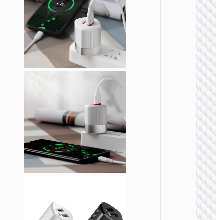
Адапте
“AC20
Direct” 
на EU
ЗАРЯДН
АДАПТЕ
Адапте
“AC20
Direct” 