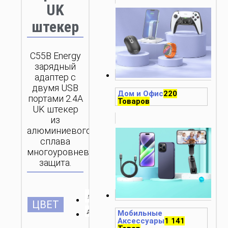
UK
штекер
C55B Energy
зарядный
адаптер с
двумя USB
Дом и Офис
220
портами 2.4А
Товаров
UK штекер
из
алюминиевого
сплава
многоуровневая
защита.
ЦВЕТ
Мобильные
Аксессуары
1 141