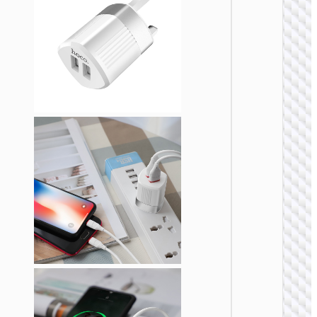
ЗАРЯДН
АДАПТЕ
Адапте
“AC20
Direct” 
на EU
ЗАРЯДН
АДАПТЕ