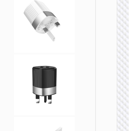
ЗАРЯДН
АДАПТЕ
Адапте
“AC20
Direct” 
на EU