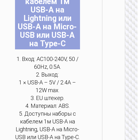
кабелем 1м
на
на
на
на
на
на
USB-A на
стр
стр
стр
стр
стр
стр
Lightning или
тов
тов
тов
тов
тов
тов
USB-A на Micro-
USB или USB-A
ЗАРЯДН
на Type-C
АДАПТЕ
Сетево
1. Вход: AC100-240V, 50 /
ЗУ “AC
Mini”
60Hz, 0.5A.
PD30W 
2. Выход:
/ US / UK
1 × USB-A – 5V / 2.4A –
AU
12W max.
3. EU штекер.
4. Материал: ABS.
5. Доступны наборы с
кабелем 1м USB-A на
Lightning, USB-A на Micro-
USB или USB-A на Type-C.