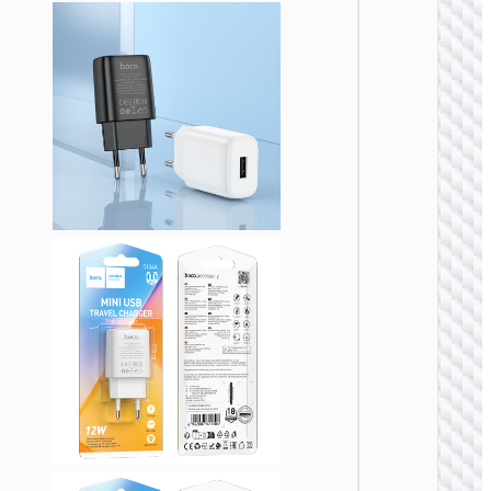
Адапте
“AC20
Direct” 
на EU
ЗАРЯДН
АДАПТЕ
Адапте
“AC20
Direct” 