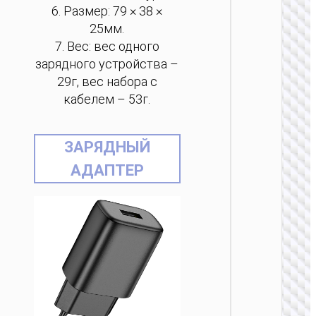
6. Размер: 79 × 38 ×
25мм.
7. Вес: вес одного
зарядного устройства –
29г, вес набора с
ЗАРЯДН
кабелем – 53г.
АДАПТЕ
Сетево
ЗУ “AC
ЗАРЯДНЫЙ
Mini”
PD25W 
АДАПТЕР
/ US / UK
AU