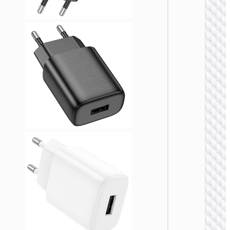
ЗАРЯДН
АДАПТЕ
Адапте
“AC20
Direct” 
на EU