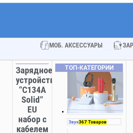
Open МОБ. 
МОБ. АКСЕССУАРЫ
ЗА
ТОП‑КАТЕГОРИИ
Зарядное
устройство
“C134A
Solid”
EU
набор с
Звук
367 Товаров
кабелем