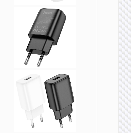
ЗАРЯДН
АДАПТЕ
Адапте
“AC20
Direct” 
на EU
ЗАРЯДН
АДАПТЕ