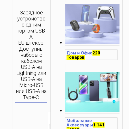
Зарядное
устройство
с одним
портом USB-
A.
EU штекер.
Доступны
Дом и Офис
220
наборы с
Товаров
кабелем
USB-A на
Lightning или
USB-A на
Micro-USB
или USB-A на
Type-C.
Мобильные
Аксессуары
1 141