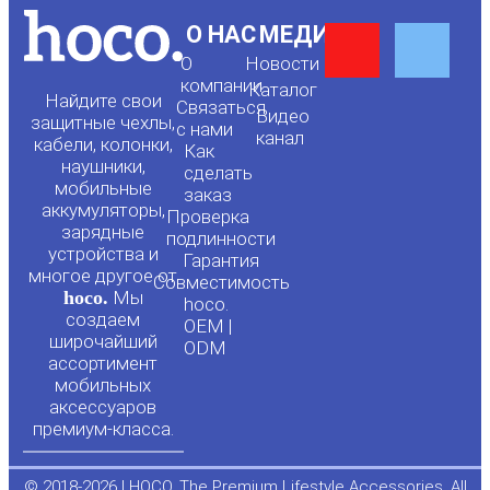
Y
F
О НАС
МЕДИА
О
Новости
o
a
компании
Каталог
Найдите свои
Связаться
Видео
защитные чехлы,
с нами
канал
u
c
кабели, колонки,
Как
наушники,
сделать
мобильные
t
e
заказ
аккумуляторы,
Проверка
зарядные
подлинности
u
b
устройства и
Гарантия
многое другое от
Совместимость
hoco.
Мы
b
o
hoco.
создаем
OEM |
широчайший
ODM
e
o
ассортимент
мобильных
аксессуаров
k
премиум-класса.
-
© 2018-2026 | HOCO. The Premium Lifestyle Accessories. All