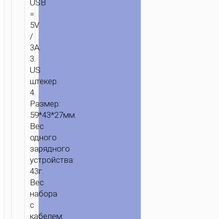
USB
=
5V
/
3A.
ГЛАВНАЯ
/
ЗАРЯДКА
/
ЗАРЯДНЫЕ
3.
АДАПТЕРЫ
/ ЗАРЯДНОЕ
US
УСТРОЙСТВО
штекер.
“C80
4.
PLUS
Размер:
RAPIDO”
59*43*27мм.
PD
Вес
+
одного
QC3.0
зарядного
US
устройства:
НАБОР
43г.
С
Вес
КАБЕЛЕМ
набора
с
кабелем: