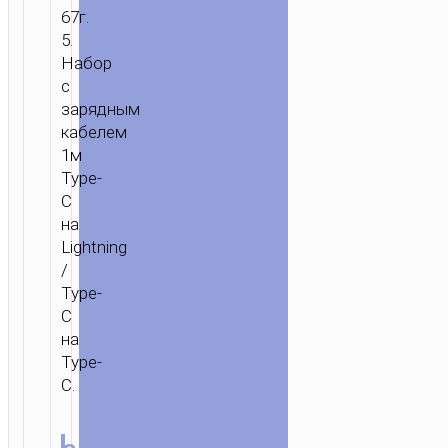
67г.
5.
Набор
с
зарядным
кабелем
1м
Type-
C
на
Lightning
/
Type-
C
на
Type-
C.