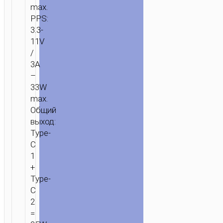
max.
PPS:
3.3-
11V
/
3A
–
33W
max.
Общий
выход:
Type-
C
1
+
Type-
C
2
=