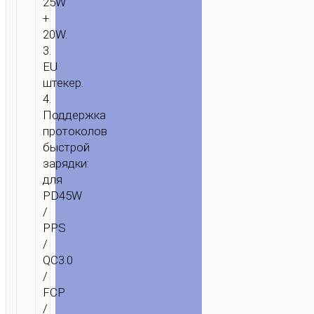
25W
ГЛАВНАЯ
/
ЗАРЯДКА
/
ЗАРЯДНЫЕ
+
АДАПТЕРЫ
/ ЗАРЯДНОЕ
20W.
УСТРОЙСТВО
3.
“N35
EU
STREAMER”
штекер.
PD45W
4.
EU
Поддержка
НАБОР
протоколов
С
быстрой
КАБЕЛЕМ
зарядки:
для
PD45W
/
PPS
/
QC3.0
/
FCP
/