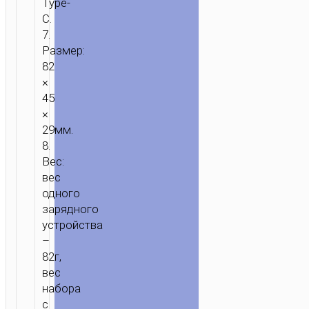
Type-
C.
7.
Размер:
82
×
45
×
29мм.
8.
Вес:
вес
одного
зарядного
устройства
–
82г,
вес
набора
с