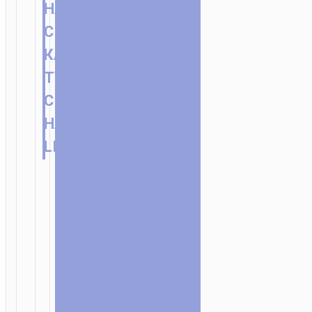
НАБОР
С
КАБЕЛЕМ
TYPE-
C
НА
LIGHTNING