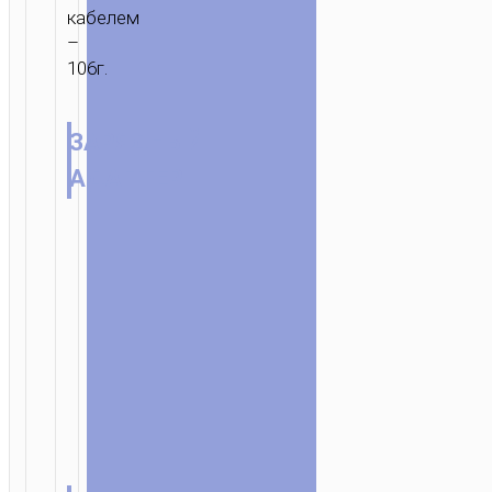
кабелем
–
106г.
ЗАРЯДНЫЙ
АДАПТЕР