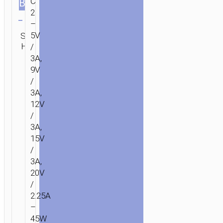
C
ВИЛКИ
Очистить
2
–
Категория:
5V
SKU:
ОТПРАВИТЬ
Зарядные
Н/Д
/
ЗАПРОС
адаптеры
3A,
9V
/
3A,
12V
/
3A,
15V
/
3A,
20V
/
2.25A
–
45W