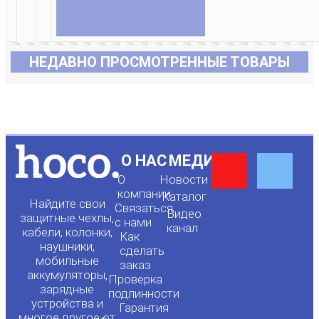
НЕДАВНО ПРОСМОТРЕННЫЕ ТОВАРЫ
Y
F
О НАС
МЕДИА
О
Новости
o
a
компании
Каталог
Найдите свои
Связаться
Видео
защитные чехлы,
с нами
канал
u
c
кабели, колонки,
Как
наушники,
сделать
мобильные
t
e
заказ
аккумуляторы,
Проверка
зарядные
подлинности
u
b
устройства и
Гарантия
многое другое от