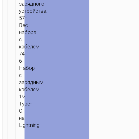
“NK6
зарядного
RISE”
устройства:
PD20W
57г.
UK
Вес
НАБОР
набора
с
кабелем:
74г.
6.
Набор
с
зарядным
кабелем
1м
Type-
C
на
Lightning.