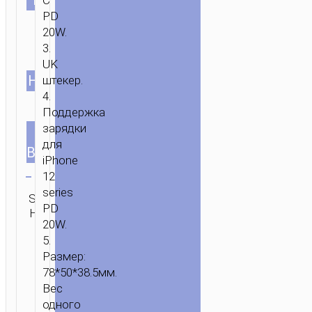
C
PD
20W.
3.
UK
Одно
НАБОР
штекер.
устройство
Набор с
4.
кабелем
Поддержка
Type-C на
зарядки
ТИП
UK
Lightning
для
ВИЛКИ
iPhone
Очистить
12
Категория:
series
SKU:
ОТПРАВИТЬ
Зарядные
PD
Н/Д
ЗАПРОС
адаптеры
20W.
5.
Размер:
ГЛАВНАЯ
/
ЗАРЯДКА
/
ЗАРЯДНЫЕ
78*50*38.5мм.
АДАПТЕРЫ
/ ЗАРЯДНОЕ
Вес
УСТРОЙСТВО
одного