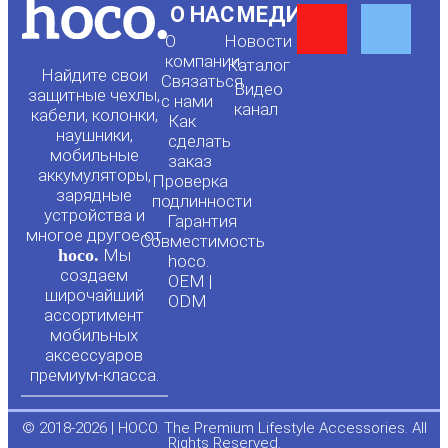
Y
F
О НАС
МЕДИА
О
Новости
o
a
компании
Каталог
Найдите свои
Связаться
Видео
защитные чехлы,
с нами
канал
u
c
кабели, колонки,
Как
наушники,
сделать
мобильные
t
e
заказ
аккумуляторы,
Проверка
зарядные
подлинности
u
b
устройства и
Гарантия
многое другое от
Совместимость
hoco.
Мы
b
o
hoco.
создаем
OEM |
широчайший
ODM
e
o
ассортимент
мобильных
аксессуаров
k
премиум-класса.
-
© 2018-2026 | HOCO. The Premium Lifestyle Accessories. All
Rights Reserved.