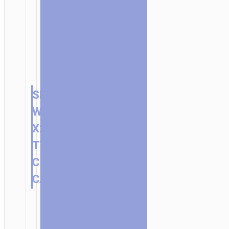
SET
WITH
X23
TYPE-
C
CABLE