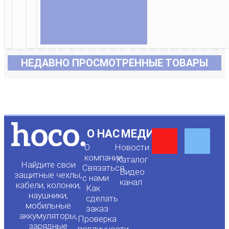
НЕДАВНО ПРОСМОТРЕННЫЕ ТОВАРЫ
Y
F
О НАС
МЕДИА
О
Новости
o
a
компании
Каталог
Найдите свои
Связаться
Видео
защитные чехлы,
с нами
канал
u
c
кабели, колонки,
Как
наушники,
сделать
мобильные
t
e
заказ
аккумуляторы,
Проверка
зарядные