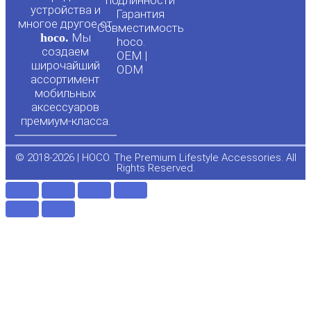
подлинности
u
b
устройства и
Гарантия
многое другое от
Совместимость
hoco.
Мы
b
o
hoco.
создаем
OEM |
широчайший
ODM
e
o
ассортимент
мобильных
аксессуаров
k
премиум-класса.
-
© 2018-2026 | HOCO. The Premium Lifestyle Accessories. All
Rights Reserved.
f