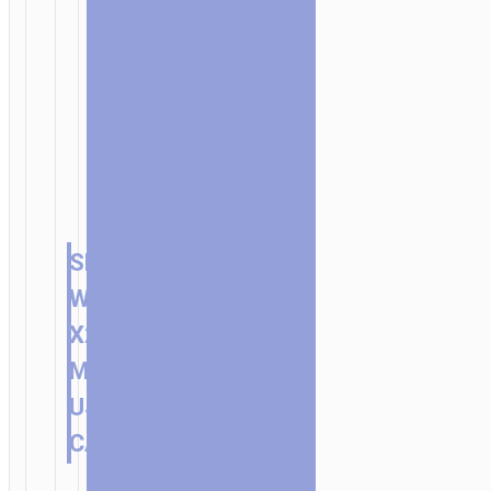
SET
WITH
X23
MICRO-
USB
CABLE