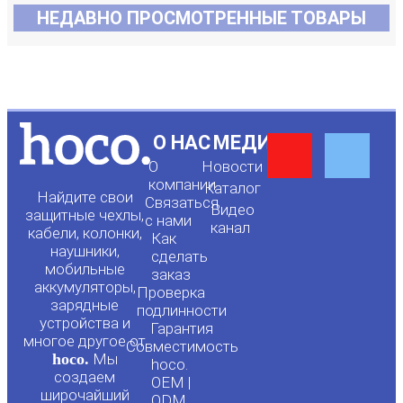
НЕДАВНО ПРОСМОТРЕННЫЕ ТОВАРЫ
Y
F
О НАС
МЕДИА
О
Новости
o
a
компании
Каталог
Найдите свои
Связаться
Видео
защитные чехлы,
с нами
канал
u
c
кабели, колонки,
Как
наушники,
сделать
мобильные
t
e
заказ
аккумуляторы,
Проверка
зарядные
подлинности
u
b
устройства и
Гарантия
многое другое от
Совместимость
hoco.
Мы
b
o
hoco.
создаем
OEM |
широчайший
ODM