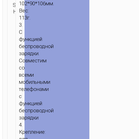
беспроводные
102*90*106мм.
SKU:
/
ОТПРАВИТЬ
зарядные
Вес:
Н/Д
ЗАПРОС
ДЕРЖАТЕЛИ
/
ЗАРЯДНЫЕ
устройства
,
113г.
ПОДСТАВКИ
/ АВТОМОБИЛЬНОЕ
Зарядные
3.
БЕСПРОВОДНОЕ
подставки
С
ЗАРЯДНОЕ
функцией
УСТРОЙСТВО
беспроводной
“CA60
зарядки.
ASPIRING”
Совместим
со
всеми
мобильными
телефонами
с
функцией
беспроводной
зарядки
4.
Крепление: