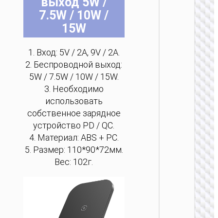
выход 5W /
7.5W / 10W /
НАСТО
15W
ПОДС
См
1. Вход: 5V / 2A, 9V / 2A.
держ
“K32 S
2. Беспроводной выход:
отслеж
5W / 7.5W / 10W / 15W.
л
3. Необходимо
использовать
собственное зарядное
устройство PD / QC.
4. Материал: ABS + PC.
5. Размер: 110*90*72мм.
Вес: 102г.
НАСТО
ПОДС
Насто
подстав