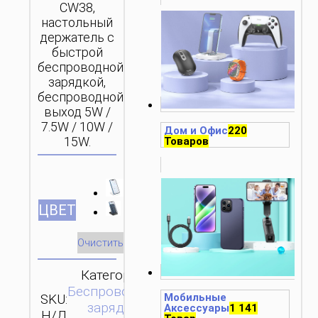
CW38,
настольный
держатель с
быстрой
беспроводной
зарядкой,
беспроводной
выход 5W /
7.5W / 10W /
Дом и Офис
220
15W.
Товаров
ЦВЕТ
Очистить
Категории:
Беспроводные
SKU:
Мобильные
ОТПРАВИТЬ
зарядки
,
Аксессуары
1 141
Н/Д
ЗАПРОС