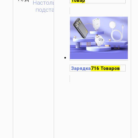
Товар
Настольные
подставки
Зарядка
716 Товаров