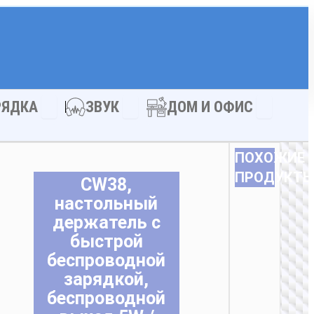
АКСЕССУАРЫ
Open ЗАРЯДКА
Open ЗВУК
Open ДОМ
РЯДКА
ЗВУК
ДОМ И ОФИС
ПОХОЖИЕ
ПРОДУКТ
CW38,
настольный
держатель с
быстрой
беспроводной
зарядкой,
беспроводной