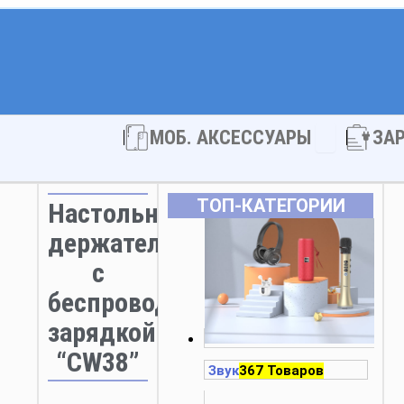
Open МОБ. 
МОБ. АКСЕССУАРЫ
ЗА
ТОП‑КАТЕГОРИИ
Настольный
держатель
с
беспроводной
зарядкой
“CW38”
Звук
367 Товаров