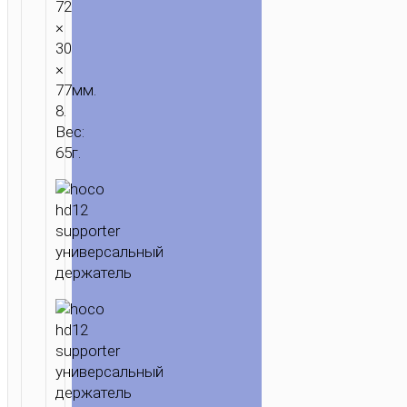
72
×
30
×
77мм.
8.
Вес:
65г.