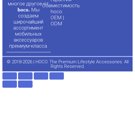
u
b
многое другое от
Совместимость
hoco.
Мы
b
o
hoco.
создаем
OEM |
широчайший
ODM
e
o
ассортимент
мобильных
аксессуаров
k
премиум-класса.
-
© 2018-2026 | HOCO. The Premium Lifestyle Accessories. All
Rights Reserved.
f