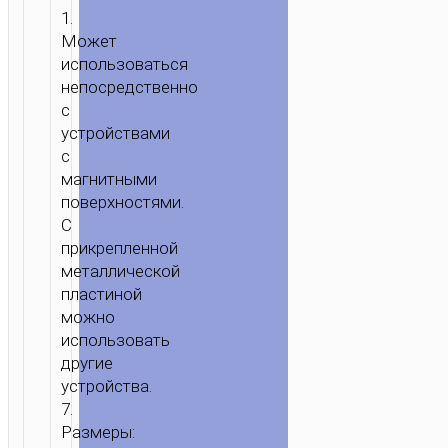
1.
Может
ГЛАВНАЯ
/
ЗАРЯДКА
/
ПОДСТАВКИ
использоваться
/
непосредственно
ДЕРЖАТЕЛИ
/
НАСТОЛЬНЫЕ
с
ПОДСТАВКИ
/ УНИВЕРСАЛЬНЫЙ
устройствами
ДЕРЖАТЕЛЬ
с
“HD12
магнитными
SUPPORTER”
поверхностями.
С
прикрепленной
металлической
пластиной
можно
использовать
другие
устройства.
7.
Размеры: