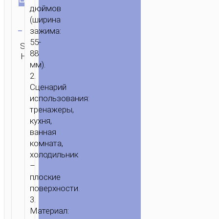
дюймов
(ширина
Очистить
зажима:
Категория:
55-
SKU:
ОТПРАВИТЬ
Настольные
88
Н/Д
ЗАПРОС
подставки
мм).
2.
Сценарий
использования:
тренажеры,
кухня,
ванная
комната,
холодильник
–
плоские
поверхности.
3.
Материал: