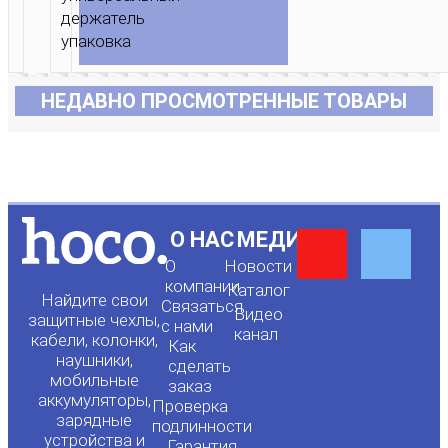
НЕДАВНО ПРОСМОТРЕННЫЕ ТОВАРЫ
Y
F
О НАС
МЕДИА
О
Новости
o
a
компании
Каталог
Найдите свои
Связаться
Видео
защитные чехлы,
с нами
канал
u
c
кабели, колонки,
Как
наушники,
сделать
мобильные
t
e
заказ
аккумуляторы,
Проверка
зарядные
подлинности
устройства и
Гарантия