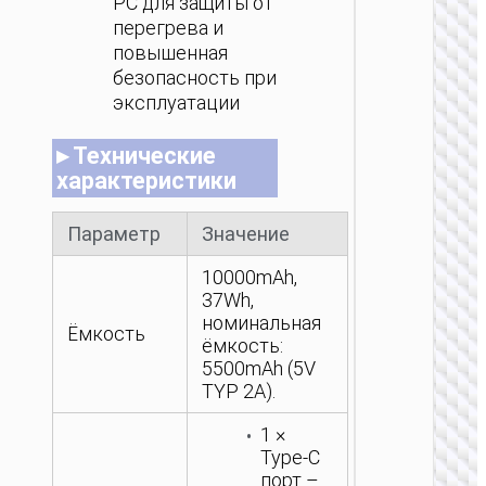
PC для защиты от
перегрева и
повышенная
безопасность при
эксплуатации
▸ Технические
характеристики
Параметр
Значение
10000mAh,
37Wh,
номинальная
Ёмкость
ёмкость:
5500mAh (5V
TYP 2A).
1 ×
Type-C
порт –