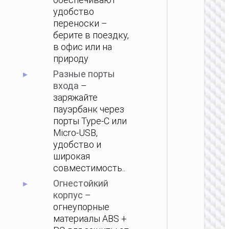
удобство
переноски –
берите в поездку,
в офис или на
природу
ПОРТ
Разные порты
АККУМ
входа
–
Пауэрб
заряжайте
Essence
пауэрбанк через
PD20W 
порты Type-C или
Micro-USB,
удобство и
широкая
совместимость..
Огнестойкий
корпус
–
огнеупорные
материалы ABS +