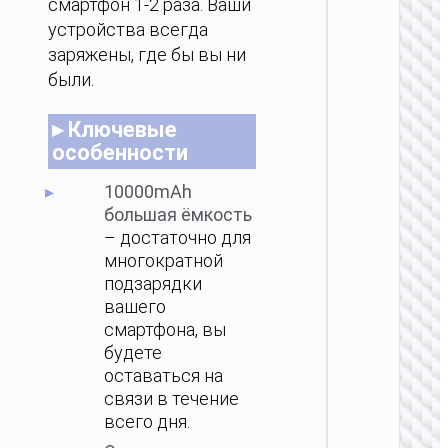
смартфон 1-2 раза. Ваши
беспр
за
устройства всегда
100
заряжены, где бы вы ни
были.
▸ Ключевые
особенности
10000mAh
большая ёмкость
ПОРТ
– достаточно для
АККУМ
многократной
Пауэрб
подзарядки
Origin
вашего
беспр
смартфона, вы
зарядк
будете
оставаться на
связи в течение
всего дня.