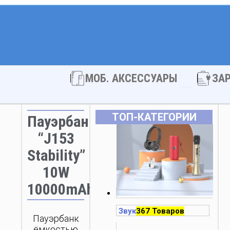
Open МОБ. 
МОБ. АКСЕССУАРЫ
ЗА
ТОП‑КАТЕГОРИИ
Пауэрбанк
“J153
Stability”
10W
10000mAh
Звук
367 Товаров
Пауэрбанк
ёмкостью