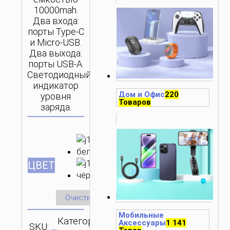
10000mah.
Два входа:
порты Type-C
и Micro-USB.
Два выхода:
порты USB-A.
Светодиодный
индикатор
Дом и Офис
220
уровня
Товаров
заряда.
ЦВЕТ
Очистить
Мобильные
Категория:
Аксессуары
1 141
SKU:
ОТПРАВИТЬ