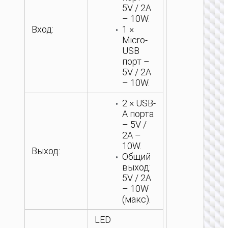
5V / 2A
– 10W.
Вход:
1 ×
Micro-
USB
порт –
5V / 2A
– 10W.
2 × USB-
A порта
– 5V /
2A –
10W.
Выход:
Общий
выход:
5V / 2A
– 10W
(макс).
LED