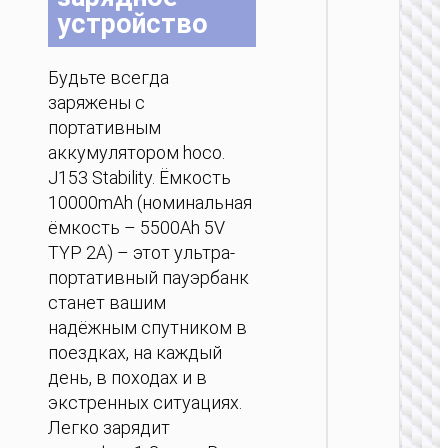
ПОРТ
устройство
АККУМ
Пау
Будьте всегда
“J160B 
заряжены с
PD
беспр
портативным
за
аккумулятором hoco.
200
J153 Stability. Ёмкость
10000mAh (номинальная
ёмкость – 5500Ah 5V
TYP 2A) – этот ультра-
портативный пауэрбанк
станет вашим
надёжным спутником в
ПОРТ
поездках, на каждый
АККУМ
день, в походах и в
Пау
экстренных ситуациях.
“J160A 
Легко зарядит
PD