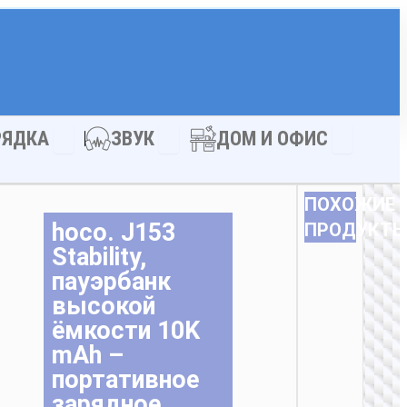
АКСЕССУАРЫ
Open ЗАРЯДКА
Open ЗВУК
Open ДОМ
РЯДКА
ЗВУК
ДОМ И ОФИС
ПОХОЖИЕ
hoco. J153
ПРОДУКТ
Stability,
пауэрбанк
высокой
ёмкости 10K
mAh –
портативное
зарядное