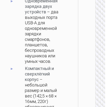
Одновременная
зарядка двух
ПОРТ
устройств
– два
АККУМ
выходных порта
USB‑A для
Пау
одновременной
“J159B
22.5W
зарядки
300
смартфонов,
планшетов,
беспроводных
наушников или
умных часов.
Компактный и
сверхлёгкий
ПОРТ
корпус
–
АККУМ
небольшой
Пау
размер и малый
“J159A
вес (142,5 × 68 ×
22.5W
200
16мм, 220г)
обеспечивают