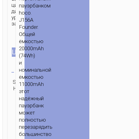
цифровой
пауэрбанком
дисплей
hoco.
уровня
J156A
заряда
Founder.
Общей
ёмкостью
20000mAh
ЦВЕТ
(74Wh)
и
Очистить
номинальной
ёмкостью
Категория:
SKU:
ОТПРАВИТЬ
11000mAh
Портативные
Н/Д
ЗАПРОС
этот
аккумуляторы
надёжный
пауэрбанк
может
полностью
перезарядить
большинство