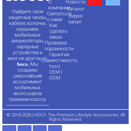
О
Новости
o
a
компании
Каталог
Найдите свои
Связаться
Видео
защитные чехлы,
с нами
канал
u
c
кабели, колонки,
Как
наушники,
сделать
мобильные
t
e
заказ
аккумуляторы,
Проверка
зарядные
подлинности
u
b
устройства и
Гарантия
многое другое от
Совместимость
hoco.
Мы
b
o
hoco.
создаем
OEM |
широчайший
ODM
e
o
ассортимент
мобильных
аксессуаров
k
премиум-класса.
-
© 2018-2026 | HOCO. The Premium Lifestyle Accessories. All
Rights Reserved.
f