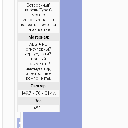
Встроенный
кабель Type-C
можно
использовать в
качестве ремешка
на запястье.
Материал:
ABS + PC
огнеупорный
корпус, литий-
ионный
полимерный
аккумулятор,
электронные
компоненты.
Размер:
149.7 × 70 × 31мм.
Вес:
450г.
▸