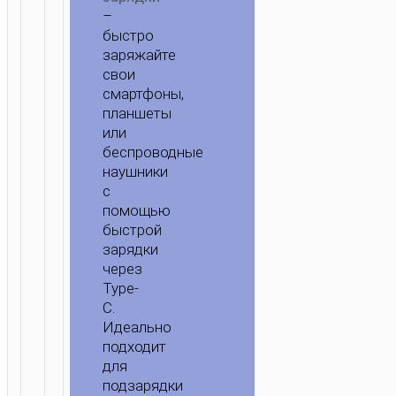
–
быстро
заряжайте
свои
смартфоны,
планшеты
или
беспроводные
наушники
с
помощью
быстрой
зарядки
через
Type-
C.
Идеально
подходит
для
подзарядки