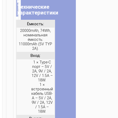
▸
Технические
характеристики
Ёмкость:
20000mAh, 74Wh,
номинальная
ёмкость:
ГЛАВНАЯ
/
ЗАРЯДКА
/
ПОРТАТИВНЫЕ
11000mAh (5V TYP
ЗАРЯДКИ
/
ПОРТАТИВНЫЕ
2A).
АККУМУЛЯТОРЫ
/ ПАУЭРБАНК
Вход:
“J156A
1 × Type-C
порт – 5V /
FOUNDER”
2A, 9V / 2A,
22.5W
12V / 1.5A –
+
18W.
1 ×
PD20W
встроенный
20000MAH
кабель USB-
A – 5V / 2A,
9V / 2A, 12V
/ 1.5A –
18W.