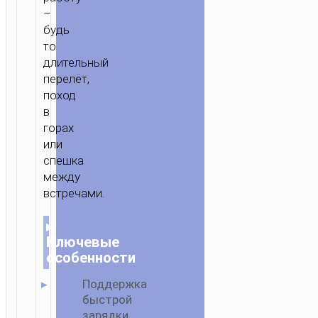
–
будь
то
длительный
перелёт,
поход
в
горах
или
спешка
между
встречами.
▸
Ключевые
особенности
Поддержка
быстрой
зарядки