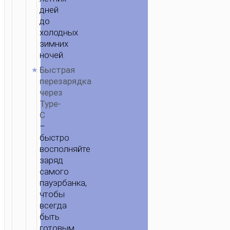
дней
до
холодных
зимних
ночей.
Быстрая
перезарядка
через
Type-
C
–
быстро
восполняйте
заряд
самого
пауэрбанка,
чтобы
всегда
быть
готовым