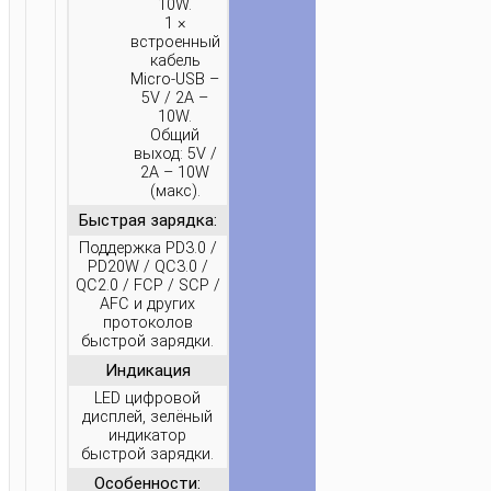
10W.
1 ×
встроенный
кабель
Micro-USB –
5V / 2A –
10W.
Общий
выход: 5V /
2A – 10W
(макс).
Быстрая зарядка:
Поддержка PD3.0 /
PD20W / QC3.0 /
QC2.0 / FCP / SCP /
AFC и других
протоколов
быстрой зарядки.
Индикация
LED цифровой
дисплей, зелёный
индикатор
быстрой зарядки.
Особенности: