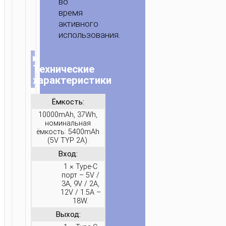
во
время
активного
использования.
▸
Технические
характеристики
Ёмкость:
10000mAh, 37Wh,
номинальная
ёмкость: 5400mAh
(5V TYP 2A).
Вход:
1 × Type-C
порт – 5V /
3A, 9V / 2A,
12V / 1.5A –
18W.
Выход: