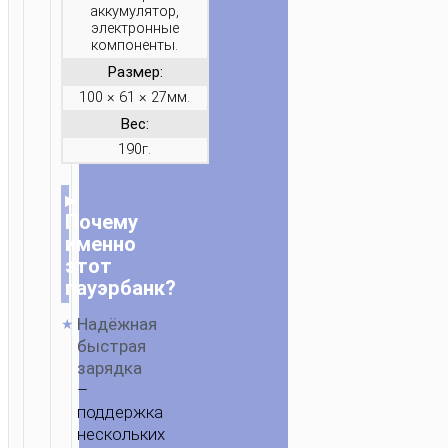
аккумулятор,
электронные
компоненты.
Размер:
100 × 61 × 27мм.
Вес:
190г.
▸
Почему
именно
этот
пауэрбанк?
Надёжная
быстрая
зарядка
–
поддержка
нескольких