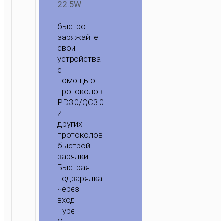
22.5W
–
быстро
заряжайте
свои
устройства
с
помощью
протоколов
PD3.0/QC3.0
и
других
протоколов
быстрой
зарядки.
Быстрая
подзарядка
через
вход
Type-