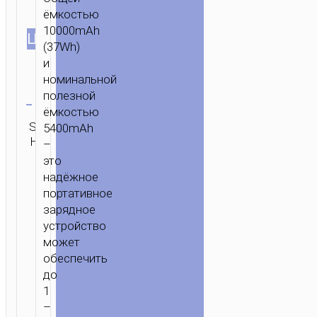
ёмкостью
10000mAh
ЦВЕТ
(37Wh)
и
номинальной
Очистить
полезной
ёмкостью
Категория:
SKU:
5400mAh
ОТПРАВИТЬ
Портативные
Н/Д
ЗАПРОС
–
аккумуляторы
это
надёжное
портативное
зарядное
устройство
может
обеспечить
до
1
–