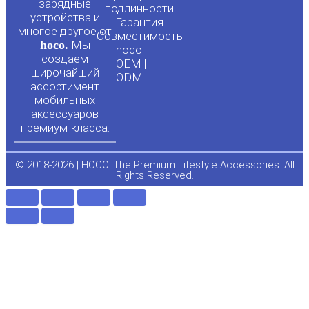
зарядные
подлинности
u
b
устройства и
Гарантия
многое другое от
Совместимость
hoco.
Мы
b
o
hoco.
создаем
OEM |
широчайший
ODM
e
o
ассортимент
мобильных
аксессуаров
k
премиум-класса.
-
© 2018-2026 | HOCO. The Premium Lifestyle Accessories. All
Rights Reserved.
f