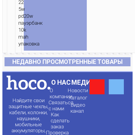
НЕДАВНО ПРОСМОТРЕННЫЕ ТОВАРЫ
Y
F
О НАС
МЕДИА
О
Новости
o
a
компании
Каталог
Найдите свои
Связаться
Видео
защитные чехлы,
с нами
канал
u
c
кабели, колонки,
Как
наушники,
сделать
мобильные
t
e
заказ
аккумуляторы,
Проверка