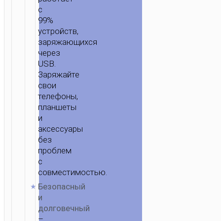
с
99%
устройств,
заряжающихся
через
USB.
Заряжайте
свои
телефоны,
планшеты
и
аксессуары
без
проблем
с
совместимостью.
Безопасный
и
долговечный
–