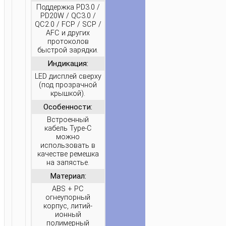
+
Поддержка PD3.0 /
PD20W
PD20W / QC3.0 /
QC2.0 / FCP / SCP /
10000MAH
AFC и других
протоколов
быстрой зарядки.
Индикация:
LED дисплей сверху
(под прозрачной
крышкой).
Особенности:
Встроенный
кабель Type-C
можно
использовать в
качестве ремешка
на запястье.
Материал:
ABS + PC
огнеупорный
корпус, литий-
ионный
полимерный