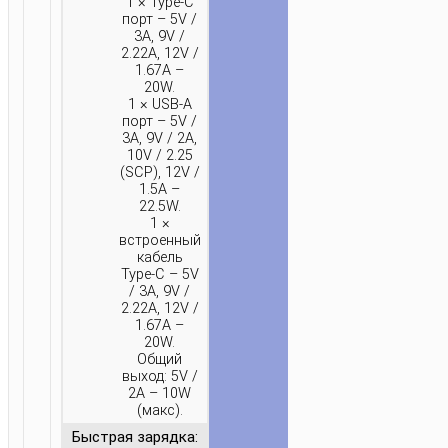
1 × Type-C
порт – 5V /
3A, 9V /
2.22A, 12V /
1.67A –
20W.
1 × USB-A
порт – 5V /
3A, 9V / 2A,
10V / 2.25
(SCP), 12V /
1.5A –
22.5W.
1 ×
встроенный
кабель
Type-C – 5V
/ 3A, 9V /
ГЛАВНАЯ
/
ЗАРЯДКА
/
ПОРТАТИВНЫЕ
2.22A, 12V /
1.67A –
ЗАРЯДКИ
/
ПОРТАТИВНЫЕ
20W.
АККУМУЛЯТОРЫ
/ ПАУЭРБАНК
Общий
выход: 5V /
“J157
2A – 10W
LEADER”
(макс).
22.5W
Быстрая зарядка: