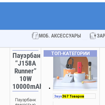
Open МОБ. 
МОБ. АКСЕССУАРЫ
ЗА
ТОП‑КАТЕГОРИИ
Пауэрбанк
“J158A
Runner”
10W
10000mAh
Звук
367 Товаров
Пауэрбанк
ёмкостью