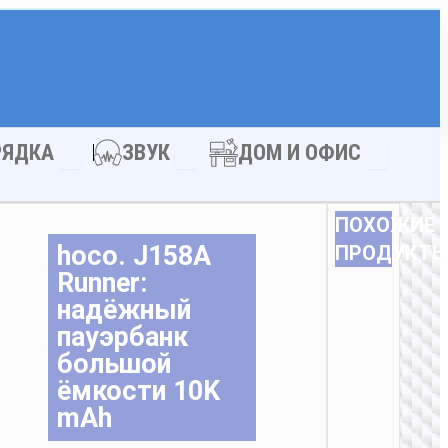
АКСЕССУАРЫ
Open ЗАРЯДКА
Open ЗВУК
Open ДОМ
РЯДКА
ЗВУК
ДОМ И ОФИС
ПОХОЖИЕ
hoco. J158A
ПРОДУКТ
Runner:
надёжный
пауэрбанк
большой
ёмкости 10K
mAh