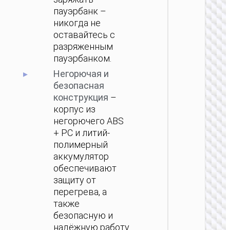
пауэрбанк –
никогда не
оставайтесь с
разряженным
пауэрбанком.
Негорючая и
безопасная
конструкция
–
корпус из
негорючего ABS
+ PC и литий-
полимерный
аккумулятор
обеспечивают
защиту от
перегрева, а
также
безопасную и
надёжную работу.