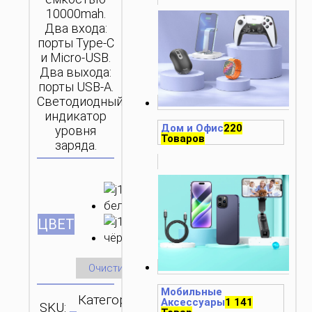
10000mah.
Два входа:
порты Type-C
и Micro-USB.
Два выхода:
порты USB-A.
Светодиодный
индикатор
Дом и Офис
220
уровня
Товаров
заряда.
ЦВЕТ
Очистить
Мобильные
Категория:
Аксессуары
1 141
SKU:
ОТПРАВИТЬ