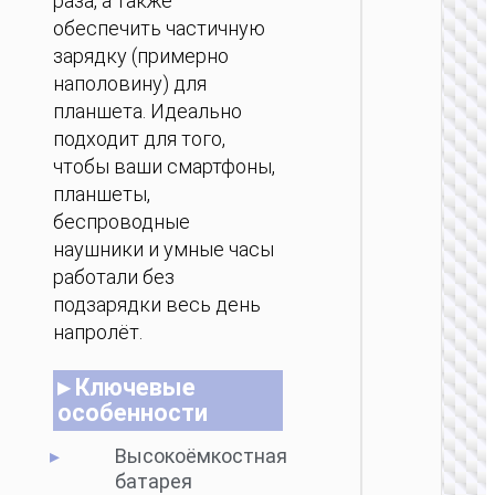
раза, а также
беспр
за
обеспечить частичную
100
зарядку (примерно
наполовину) для
планшета. Идеально
подходит для того,
чтобы ваши смартфоны,
планшеты,
беспроводные
ПОРТ
наушники и умные часы
АККУМ
работали без
подзарядки весь день
Пауэрб
Origin
напролёт.
беспр
зарядк
▸ Ключевые
особенности
Высокоёмкостная
батарея