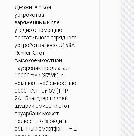
ПОРТ
Держите свои
АККУМ
устройства
Пау
заряженными где
“J160B 
угодно с помощью
PD
портативного зарядного
беспр
за
устройства hoco. J158A
200
Runner. Этот
высокоёмкостной
пауэрбанк предлагает
10000mAh (37Wh), с
номинальной ёмкостью
6000mAh при 5V (TYP
2A). Благодаря своей
ПОРТ
щедрой ёмкости этот
АККУМ
пауэрбанк может
полностью зарядить
Пау
“J160A 
обычный смартфон 1 – 2
PD