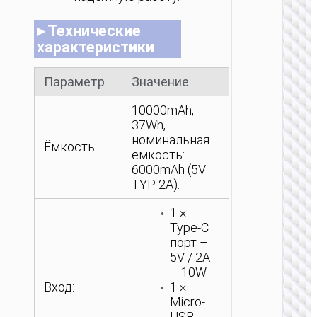
▸ Технические
характеристики
Параметр
Значение
10000mAh,
37Wh,
номинальная
Ёмкость:
ёмкость:
6000mAh (5V
TYP 2A).
1 ×
Type-C
порт –
5V / 2A
– 10W.
Вход:
1 ×
Micro-
USB