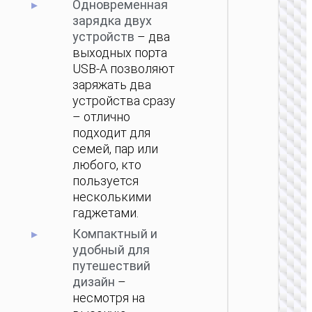
Одновременная
зарядка двух
устройств
– два
выходных порта
USB-A позволяют
заряжать два
ПОРТ
устройства сразу
АККУМ
– отлично
Пауэрб
подходит для
Essence
семей, пар или
PD20W 
любого, кто
пользуется
несколькими
гаджетами.
Компактный и
удобный для
путешествий
дизайн
–
несмотря на