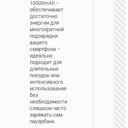
10000mAh
–
обеспечивает
ПОРТ
достаточно
АККУМ
энергии для
Пау
многократной
“J159B
подзарядки
22.5W
вашего
300
смартфона –
идеально
подходит для
длительных
поездок или
интенсивного
использования
ПОРТ
без
АККУМ
необходимости
Пау
слишком часто
“J159A
заряжать сам
22.5W
200
пауэрбанк.