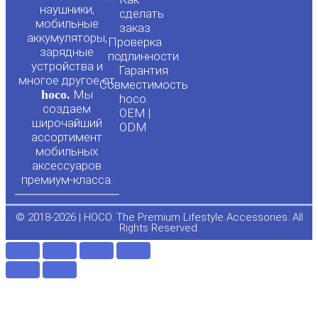
u
c
наушники,
сделать
мобильные
t
e
заказ
аккумуляторы,
Проверка
зарядные
подлинности
u
b
устройства и
Гарантия
многое другое от
Совместимость
hoco.
Мы
b
o
hoco.
создаем
OEM |
широчайший
ODM
e
o
ассортимент
мобильных
аксессуаров
k
премиум-класса.
-
© 2018-2026 | HOCO. The Premium Lifestyle Accessories. All
Rights Reserved.
f