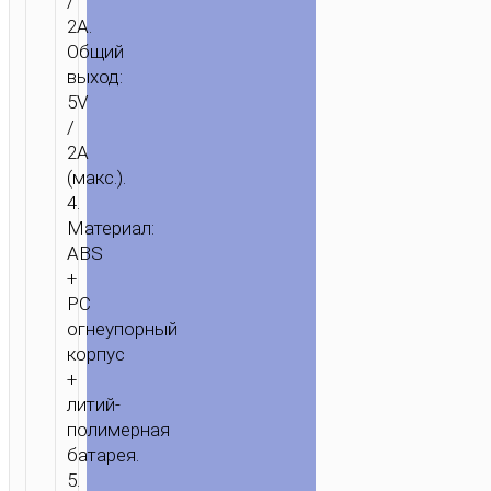
/
2A.
Общий
выход:
5V
/
2A
(макс.).
4.
Материал:
ABS
+
PC
огнеупорный
корпус
+
литий-
полимерная
батарея.
5.