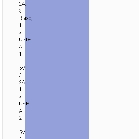
2A.
3.
Выход:
1
ГЛАВНАЯ
/
ЗАРЯДКА
/
ПОРТАТИВНЫЕ
×
ЗАРЯДКИ
/
ПОРТАТИВНЫЕ
USB-
АККУМУЛЯТОРЫ
/ ПОРТАТИВНЫЙ
A
АККУМУЛЯТОР
1
“J111B
–
SMART
5V
CHARGE”
/
30000MAH
2A.
1
×
USB-
A
2
–
5V