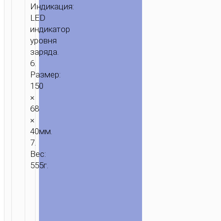
Индикация:
LED
индикатор
уровня
заряда.
6.
Размер:
150
×
68
×
40мм.
7.
Вес:
555г.