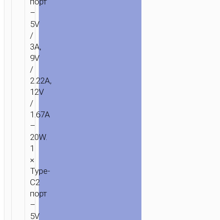
порт
–
5V
/
3A,
9V
/
2.22A,
12V
/
1.67A
–
20W.
1
×
Type-
C2
порт
–
5V