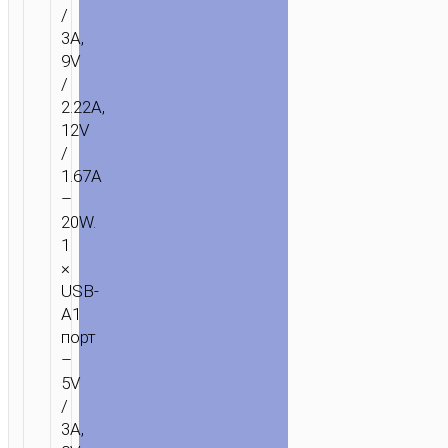
/
3A,
9V
/
2.22A,
12V
/
1.67A
–
20W.
1
×
USB-
A1
порт
–
5V
/
3A,