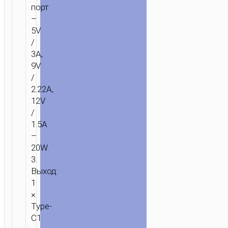
порт
–
5V
/
3A,
9V
/
2.22A,
12V
/
1.5A
–
20W.
3.
Выход:
1
×
Type-
C1