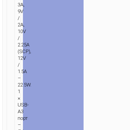
3A,
9V
/
2A,
10V
/
2.25A
(SCP),
12V
/
1.5A
–
22.5W.
1
×
USB-
A3
порт
–