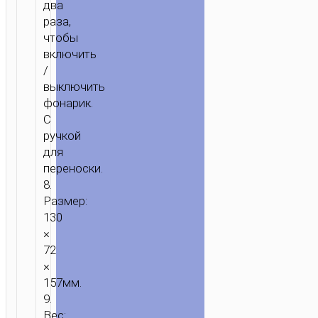
два
раза,
чтобы
включить
/
выключить
фонарик.
С
ручкой
для
переноски.
8.
Размер:
130
×
72
×
157мм.
9.
Вес: