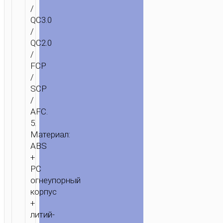
/
QC3.0
/
QC2.0
/
FCP
/
SCP
/
AFC.
5.
Материал:
ABS
+
PC
огнеупорный
корпус
+
литий-