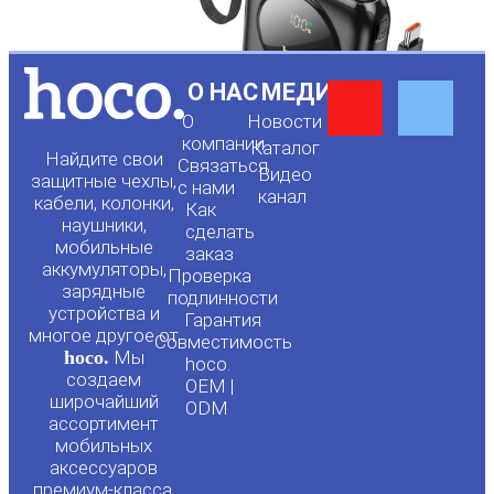
Y
F
О НАС
МЕДИА
О
Новости
o
a
компании
Каталог
Найдите свои
Связаться
Видео
защитные чехлы,
с нами
канал
u
c
кабели, колонки,
Как
наушники,
сделать
мобильные
t
e
заказ
аккумуляторы,
Проверка
зарядные
подлинности
u
b
устройства и
Гарантия
многое другое от
Совместимость
hoco.
Мы
b
o
hoco.
создаем
OEM |
широчайший
ODM
e
o
ассортимент
мобильных
аксессуаров
k
премиум-класса.