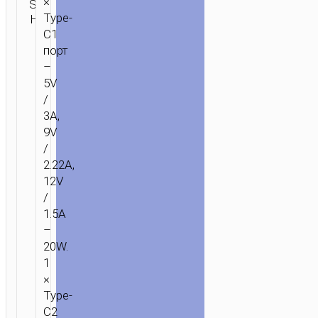
×
SKU:
ОТПРАВИТЬ
Портативные
Type-
Н/Д
ЗАПРОС
аккумуляторы
C1
порт
–
5V
/
3A,
9V
/
2.22A,
12V
/
1.5A
–
20W.
1
×
Type-
C2