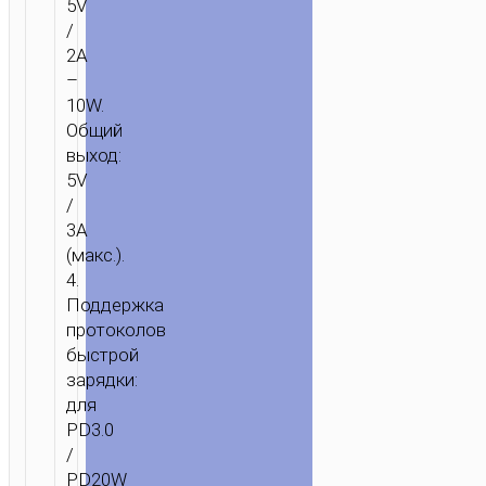
5V
/
2A
–
10W.
Общий
выход:
5V
/
3A
(макс.).
4.
Поддержка
протоколов
быстрой
зарядки:
для
PD3.0
/
PD20W