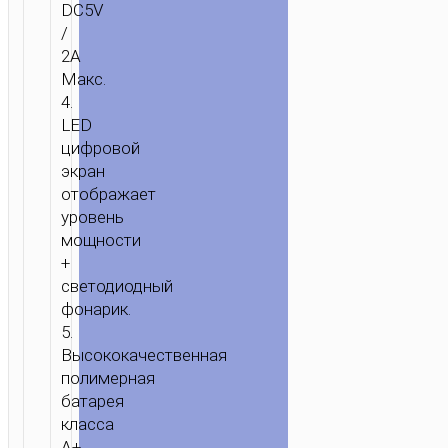
ГЛАВНАЯ
/
ЗАРЯДКА
/
ПОРТАТИВНЫЕ
DC5V
ЗАРЯДКИ
/
ПОРТАТИВНЫЕ
/
АККУМУЛЯТОРЫ
/ ПОРТАТИВНЫЙ
2A
Макс.
АККУМУЛЯТОР
4.
“J27A
LED
WIDE
цифровой
ENERGY”
экран
20000MAH
отображает
С
уровень
ДВОЙНЫМ
мощности
USB
+
ВЫХОДОМ
светодиодный
фонарик.
5.
Высококачественная
полимерная
батарея
класса
A+.