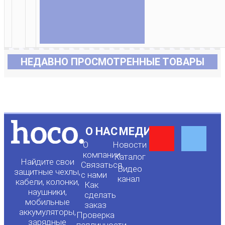
НЕДАВНО ПРОСМОТРЕННЫЕ ТОВАРЫ
Y
F
О НАС
МЕДИА
О
Новости
o
a
компании
Каталог
Найдите свои
Связаться
Видео
защитные чехлы,
с нами
канал
u
c
кабели, колонки,
Как
наушники,
сделать
мобильные
t
e
заказ
аккумуляторы,
Проверка
зарядные