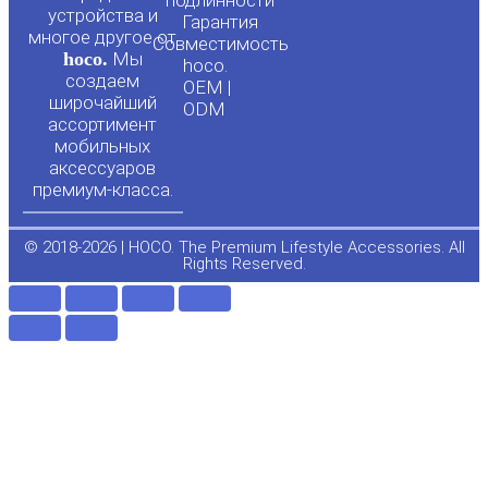
подлинности
u
b
устройства и
Гарантия
многое другое от
Совместимость
hoco.
Мы
b
o
hoco.
создаем
OEM |
широчайший
ODM
e
o
ассортимент
мобильных
аксессуаров
k
премиум-класса.
-
© 2018-2026 | HOCO. The Premium Lifestyle Accessories. All
Rights Reserved.
f