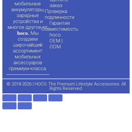
мобильные
t
e
заказ
аккумуляторы,
Проверка
зарядные
подлинности
u
b
устройства и
Гарантия
многое другое от
Совместимость
hoco.
Мы
b
o
hoco.
создаем
OEM |
широчайший
ODM
e
o
ассортимент
мобильных
аксессуаров
k
премиум-класса.
-
© 2018-2026 | HOCO. The Premium Lifestyle Accessories. All
Rights Reserved.
f