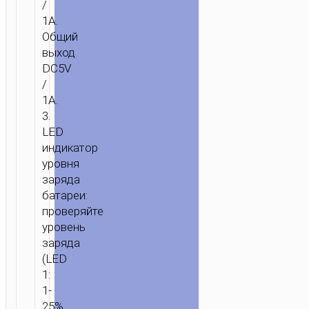
/
1A.
Общий
выход
DC5V
/
1A.
3.
LED
индикатор
ГЛАВНАЯ
/
ЗАРЯДКА
/
ПОРТАТИВНЫЕ
уровня
ЗАРЯДКИ
/
ПОРТАТИВНЫЕ
заряда
АККУМУЛЯТОРЫ
/ ПОРТАТИВНЫЙ
батареи:
АККУМУЛЯТОР
проверяйте
“J29
уровень
COOL
заряда
SQUARE”
(LED
5000MAH
1:
С
1-
ДВОЙНЫМ
25%,