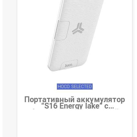
HOCO. SELECTED
Портативный аккумулятор
“S16 Energy lake” с
беспроводной зарядкой
10000mAh PD