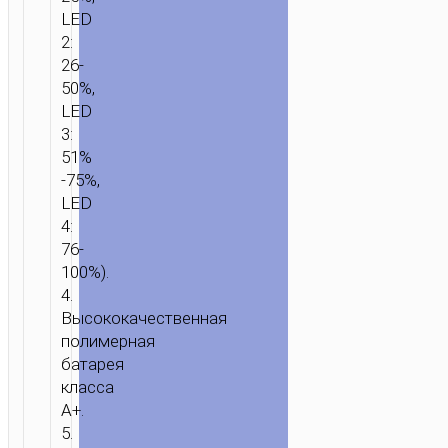
USB
LED
ВЫХОДОМ
2:
26-
50%,
LED
3:
51%
-75%,
LED
4:
76-
100%).
4.
Высококачественная
полимерная
батарея
класса
A+.
5.