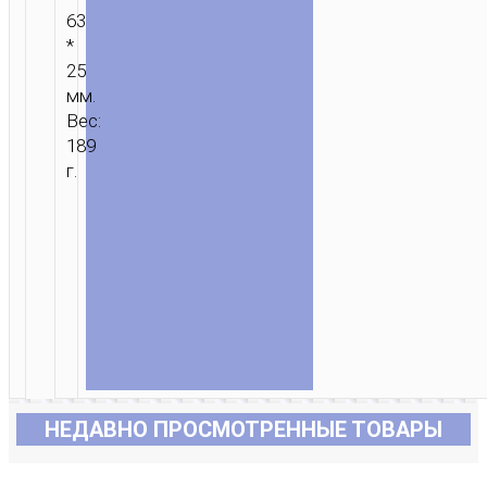
63
*
25
мм.
Вес:
189
г.
НЕДАВНО ПРОСМОТРЕННЫЕ ТОВАРЫ