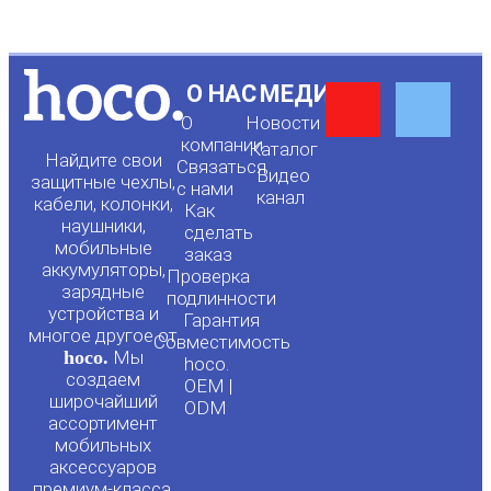
Y
F
О НАС
МЕДИА
О
Новости
o
a
компании
Каталог
Найдите свои
Связаться
Видео
защитные чехлы,
с нами
канал
u
c
кабели, колонки,
Как
наушники,
сделать
мобильные
t
e
заказ
аккумуляторы,
Проверка
зарядные
подлинности
u
b
устройства и
Гарантия
многое другое от
Совместимость
hoco.
Мы
b
o
hoco.
создаем
OEM |
широчайший
ODM
e
o
ассортимент
мобильных
аксессуаров
премиум-класса.